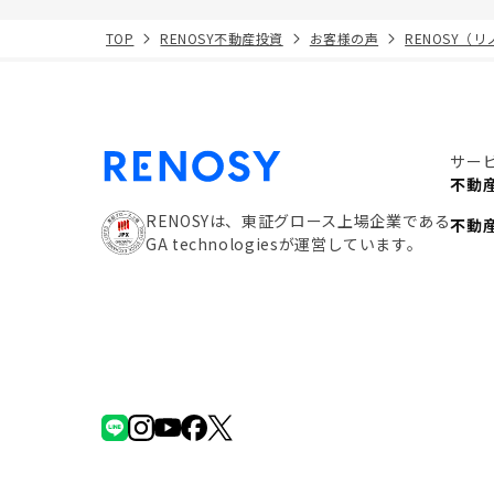
TOP
RENOSY不動産投資
お客様の声
RENOSY（
サー
不動
RENOSYは、東証グロース上場企業である
不動
GA technologiesが運営しています。