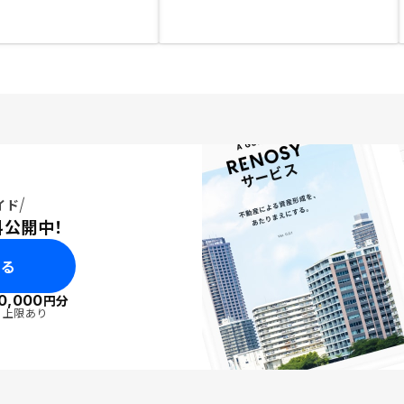
イド
料公開中！
みる
0,000
円分
・上限あり