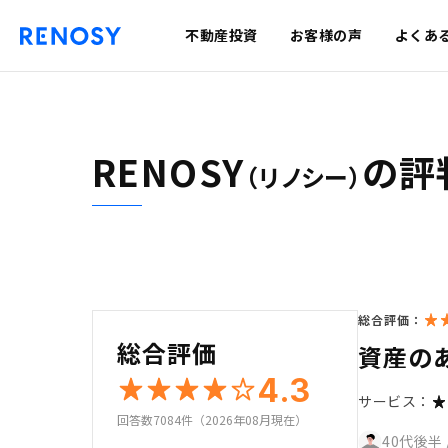
不動産投資
お客様の声
よくあ
RENOSY
の評
（リノシー）
総合評価：
総合評価
資産の
4.3
サービス：
回答数7084件（2026年08月現在）
40代後半