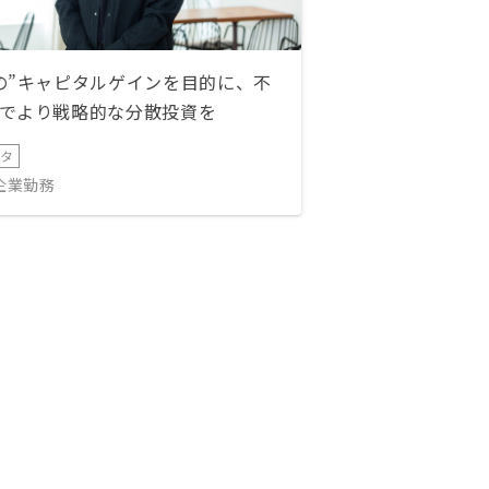
の”キャピタルゲインを目的に、不
でより戦略的な分散投資を
ータ
IT企業勤務