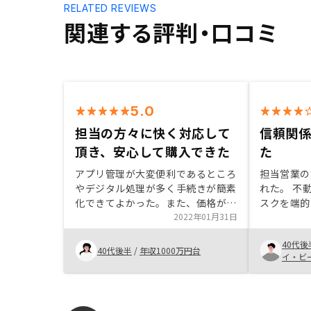
RELATED REVIEWS
関連する評判・口コミ
5.0
担当の方々に快く対応して
信頼関
頂き、安心して購入できた
た
アプリ管理が大変便利であるところ
担当営業の
やデジタル処理が多く手続きが簡素
れた。 不
化できてよかった。また、価格が手
スクを端的
頃で、希望の物件を多数所持してい
2022年01月31日
れ、信頼関
たこと。こちらの希望をお伝えした
た。 税金
40代後
ところ、次から次へといい物件を提
が評価でき
40代後半
/
年収1000万円台
イ・ビ
案してくれた。優遇されると前向き
に至った。
に検討したくなります。単純な比較
となりますが、管理費が高い印象が
あるので、所持物件数により割引が