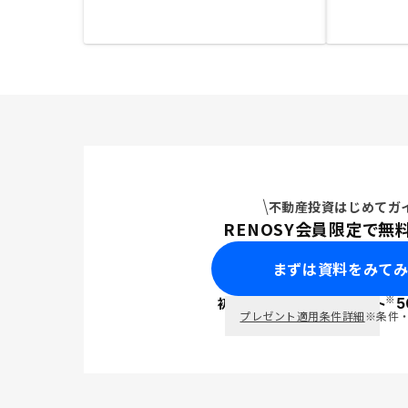
不動産投資はじめてガ
RENOSY会員限定で無
まずは資料をみて
※
初回面談で
ポイント
5
PayPay
プレゼント適用条件詳細
※条件