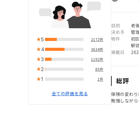
目的
老
決め手
管
物件
初
5
2172件
駅徒
4
3634件
掲載日
20
3
1192件
2
85件
1
総評
1件
全ての評価を見る
保険の変わり
勉強しながら