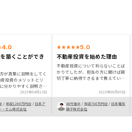
4.0
5.0
係を築くことができ
不動産投資を始めた理由
不動産投資について判らないことば
かりでしたが、担当の方に聞けば親
方が真摯に説明をしてく
切丁寧に納得できるまで教えていた
動産投資のメリットとリ
だけるので、安心して購入すること
に分かりやすく説明さ
ができました。 少ない資金から始
係を構築することができ
2023年04月13日
2023年06月05日
められる事や与信の活用、そして銀
対策を含め、経済合理性
行に預けてるだけでは資産を大きく
半
/
年収1200万円台
/
日本ア
40代後半
/
年収700万円台
/
日本電気
たため、投資の意思決定
増やせないこともあり不動産投資を
ー・エム株式会社
硝子株式会社
始めました。