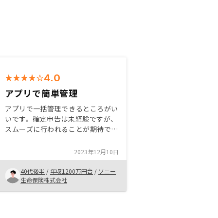
4.0
アプリで簡単管理
アプリで一括管理できるところがい
いです。確定申告は未経験ですが、
スムーズに行われることが期待でき
ます。 リノシーバンクができたの
でローン手続きまで一気通貫ででき
2023年12月10日
ます。 担当者の方の説明はポイン
トが絞られておりわかりやすいで
40代後半
/
年収1200万円台
/
ソニー
す。資産管理のアプリとリノシーバ
生命保険株式会社
ンクのアプリが分かれているので煩
雑です。一つにまとめていただきた
い。