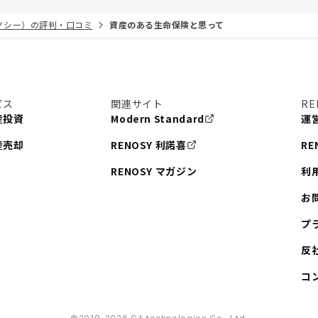
リノシー）の評判・口コミ
資産のある生命保険と思って
ビス
関連サイト
RE
産投資
Modern Standard
運
産売却
RENOSY 利諾喜
RE
RENOSY マガジン
利
お
プ
反
コ