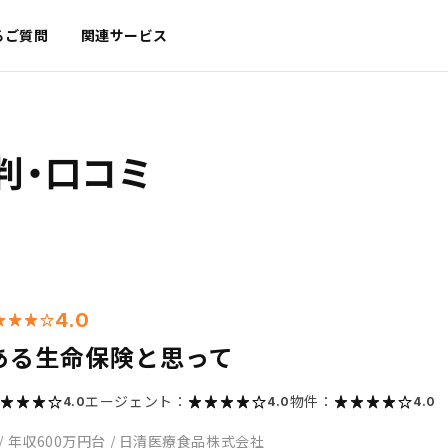
るご質問
関連サービス
判・口コミ
4.0
ある生命保険と思って
エージェント：
物件：
4.0
4.0
4.0
/
年収600万円台
/
日清医療食品株式会社