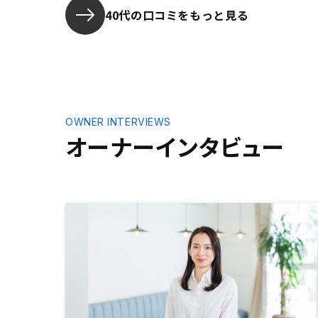
あると嬉しいです。 大したことで
40代の口コミをもっと見る
はないですが、いっとき、銀行の融
資金額情報の行き違いなどがあり、
私生活のロスタイムになってしまっ
たので、そのような単純な間違いが
ないともっと良くなると思います。
時期や内容により、買い替えも検討
したいので、その辺りを含めてオー
OWNER INTERVIEWS
ナーごとにヒアリングをして頂き、
オーナーインタビュー
それに沿ったご提案を頂けるととて
もありがたいと思います。