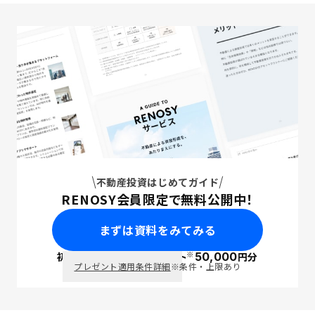
不動産投資はじめてガイド
RENOSY会員限定で無料公開中！
まずは資料をみてみる
※
初回面談で
ポイント
50,000
円分
PayPay
プレゼント適用条件詳細
※条件・上限あり