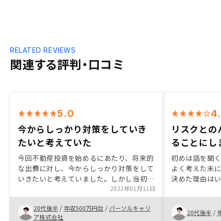
RELATED REVIEWS
関連する評判・口コミ
5.0
4
今からしっかり対策をしていき
リスクとの
たいと考えていた
ることにし
今回不動産投資を始めるにあたり、将来的
初めは話を聞
な出費に対し、今からしっかり対策をして
よく考えた末
いきたいと考えていました。しかし当初
決めた理由は
は、購入後の管理体制や、災害時の対応が
2022年01月11日
リスクヘッジ
不安で決め手に困っていました。しかし、
す。不動産の
20代後半
/
年収500万円台
/
パーソルキャリ
RENOSYさんはその点についてかなり的確
関の与信を通
20代後半
/
ア株式会社
に説明をしてください丁寧に対応していた
ものであるた