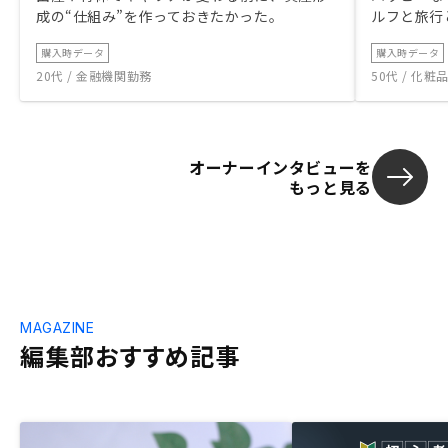
成の“仕組み”を作っておきたかった。
ルフと旅行
購入時データ
購入時データ
20代 / 金融機関勤務
50代 / 化
オーナーインタビューを
もっと見る
MAGAZINE
編集部おすすめ記事