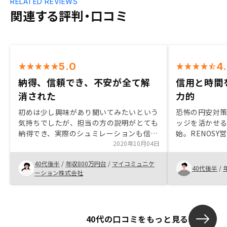
RELATED REVIEWS
関連する評判・口コミ
5.0
4
納得、信頼でき、不安が全て解
信用と時間
消された
力的
初めは少し興味があり聞いてみたいという
恐怖の円安対
気持ちでしたが、担当の方の説明がとても
ッジを活かせ
納得でき、実際のシュミレーションも信用
始。RENOS
性があり、不安がすべて解消されたので購
2020年10月04日
や、気になる
入しました。
ン、多様な魅
40代後半
/
年収800万円台
/
マイコミュニケ
めました。ワ
40代後半
/
ーション株式会社
魅力度が上が
40代の口コミをもっと見る