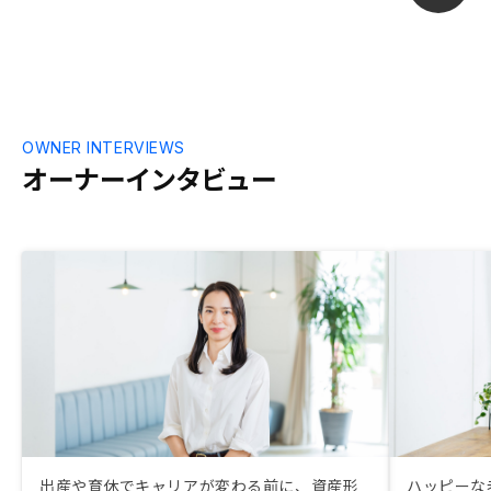
OWNER INTERVIEWS
オーナーインタビュー
出産や育休でキャリアが変わる前に、資産形
ハッピーな