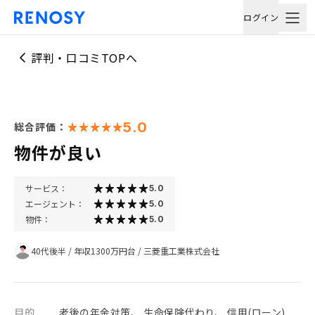
ログイン
評判・口コミTOPへ
5.0
総合評価：
物件が良い
サービス：
5.0
エージェント：
5.0
物件：
5.0
40代後半
/
年収1300万円台
/
三菱重工業株式会社
目的
老後の年金対策、 生命保険代わり、 信用(ローン)