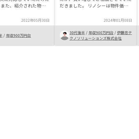
 また、紹介された物件
だきました。 リノシーは物件価格
既に持っていたマンショ
が高いという前評判で少し敬遠して
ったため、値下がりの懸
いましたが、実際はそんなことはな
2022年05月30日
2024年01月08日
ったが、RENOSYでは中
く、むしろ他社より割安だと感じま
ンをとりあつかっている
した。 他社との比較はしたほうが
30代後半
/
年収900万円台
/
伊藤忠テ
半
/
年収900万円台
かった。メールより電話
良いという考えは変わりませんが、
クノソリューションズ株式会社
話より面着の方が誠実感
評判やイメージだけでリノシーを選
に感じるかもしれない
択肢から外していたのは損失だった
調整や依頼ごとにわざわ
と今になって思います。
りたくないので、簡易な
構わない。