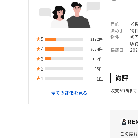
目的
老
決め手
物
物件
初
5
2172件
駅徒
4
3634件
掲載日
20
3
1192件
2
85件
総評
1
1件
収支がほぼマ
全ての評価を見る
RE
この度は