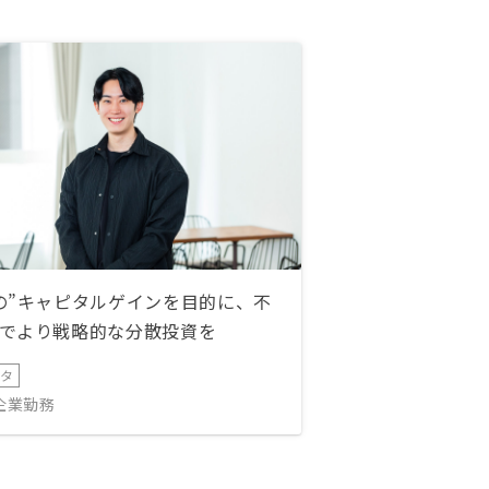
の”キャピタルゲインを目的に、不
でより戦略的な分散投資を
ータ
IT企業勤務