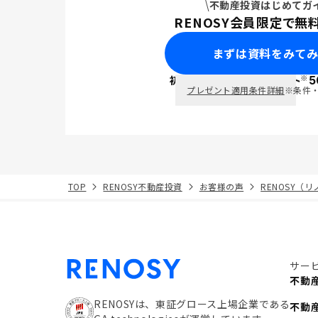
不動産投資はじめてガ
RENOSY会員限定で無
まずは資料をみて
※
初回面談で
ポイント
5
PayPay
プレゼント適用条件詳細
※条件
TOP
RENOSY不動産投資
お客様の声
RENOSY（
サー
不動
RENOSYは、東証グロース上場企業である
不動