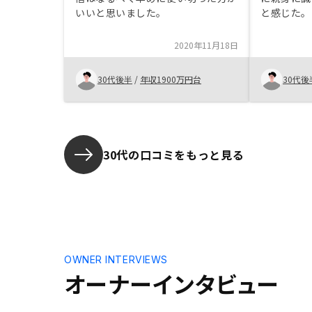
いいと思いました。
と感じた。
よかった。
ンは新築だ
2020年11月18日
念が大きか
古マンショ
30代後半
/
年収1900万円台
30代後
ところがよ
の方が、電
があるよう
が、簡単な
ざ時間を取
30代の口コミをもっと見る
連絡方法で
OWNER INTERVIEWS
オーナーインタビュー