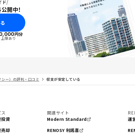
イド
料公開中！
みる
0,000
円分
・上限あり
リノシー）の評判・口コミ
収支が安定している
ビス
関連サイト
RE
産投資
Modern Standard
運
産売却
RENOSY 利諾喜
RE