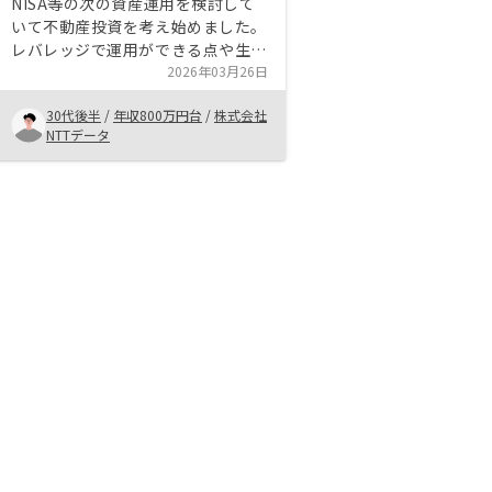
NISA等の次の資産運用を検討して
いて不動産投資を考え始めました。
レバレッジで運用ができる点や生命
保険の代わりにもなる点が個人的に
2026年03月26日
は不動産投資の決め手になりまし
30代後半
/
年収800万円台
/
株式会社
た。また、担当の方のご説明・ご提
NTTデータ
案もわかりやすく不安解消の上、始
めることができました。