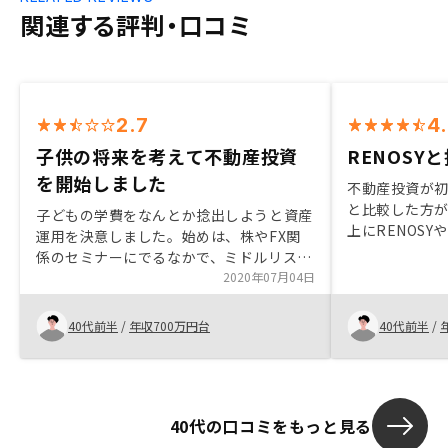
関連する評判・口コミ
2.7
4
子供の将来を考えて不動産投資
RENOSY
を開始しました
不動産投資が
と比較した方
子どもの学費をなんとか捻出しようと資産
上にRENOS
運用を決意しました。始めは、株やFX関
入に至れたと思
係のセミナーにでるなかで、ミドルリスク
担当者との打
ミドルリターンの不動産投資に出会いまし
2020年07月04日
しっかり対策
た。何社かセミナーに参加する中で、不動
った。 契約の
産投資の仕組みを学び、リスクとリターン
40代前半
/
年収700万円台
40代前半
/
で、大変に感
について理解し、リノシーさんと出会いむ
は思う。電子
した。最終的に物件を決めるときは、会社
らの方が手間
の将来性とエージェントの方の熱心さで決
めました！契約してからの事務手続きがも
40代の口コミをもっと見る
っとスムーズであれば！友人にも勧めやす
いです。正直、段取りが悪いし担当の方も