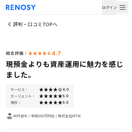
ログイン
評判・口コミTOPへ
4.7
総合評価：
現預金よりも資産運用に魅力を感じ
ました。
サービス：
4.0
エージェント：
5.0
物件：
5.0
40代前半
/
年収600万円台
/
株式会社WTW