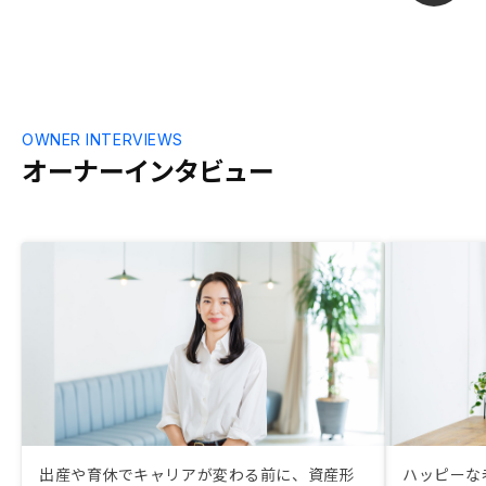
「初めてなんですか？」と言いたいぐらい
ぐだぐだでした。社員さんが事務手続きを
100％わかっているように研修をお願いし
ます。そうすれば、さらに発展すると思い
ます。
OWNER INTERVIEWS
オーナーインタビュー
出産や育休でキャリアが変わる前に、資産形
ハッピーな