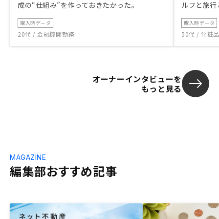
成の“仕組み”を作っておきたかった。
ルフと旅行
購入時データ
購入時データ
20代 / 金融機関勤務
50代 / 化
オーナーインタビューを
もっと見る
MAGAZINE
編集部おすすめ記事