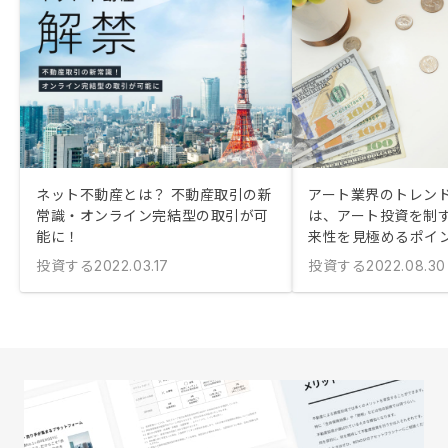
ネット不動産とは？ 不動産取引の新
アート業界のトレン
常識・オンライン完結型の取引が可
は、アート投資を制
能に！
来性を見極めるポイ
投資する
投資する
2022.03.17
2022.08.30