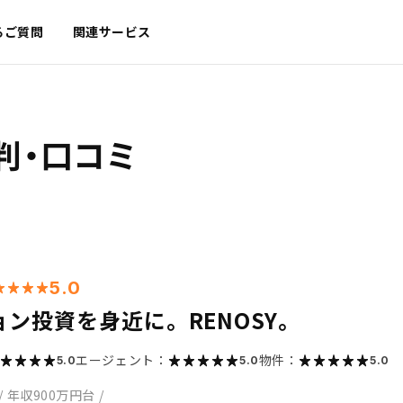
るご質問
関連サービス
判・口コミ
5.0
ン投資を身近に。RENOSY。
エージェント：
物件：
5.0
5.0
5.0
/
年収900万円台
/