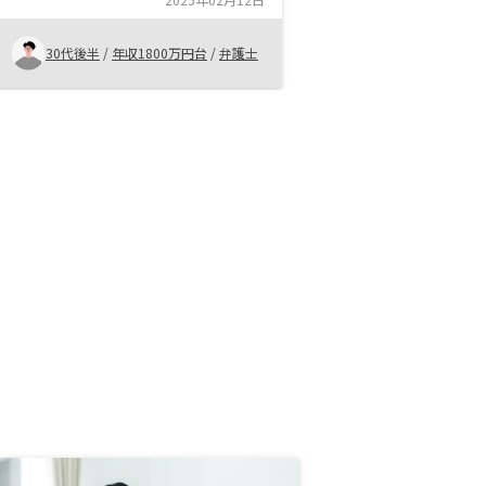
と、家賃収入を得て副収入にすると
いうイメージでしたが、節税効果や
30代後半
/
年収1800万円台
/
弁護士
将来のインカムゲインを考えると現
役時代は、保険と思って、マイナス
でもいいんじゃないかと思いまし
た。 そのため、今は高額な保険金
のもらえる保険を安く買ってるとい
うイメージです。