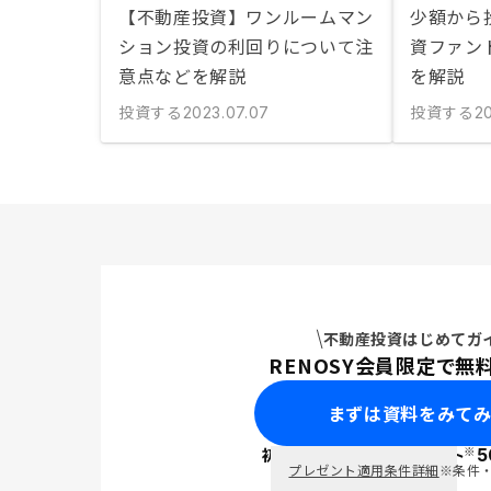
【不動産投資】ワンルームマン
少額から
ション投資の利回りについて注
資ファン
意点などを解説
を解説
投資する
投資する
2023.07.07
20
不動産投資はじめてガ
RENOSY会員限定で無
まずは資料をみて
※
初回面談で
ポイント
5
PayPay
プレゼント適用条件詳細
※条件