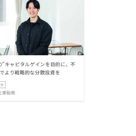
の”キャピタルゲインを目的に、不
でより戦略的な分散投資を
ータ
IT企業勤務