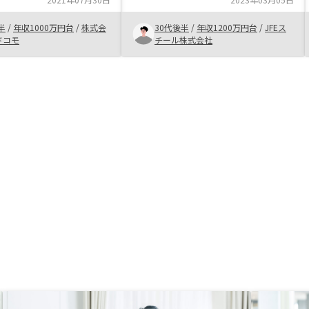
練れの相談相手がいていい環境だと
思います。
半
/
年収1000万円台
/
株式会
30代後半
/
年収1200万円台
/
JFEス
ドコモ
チール株式会社