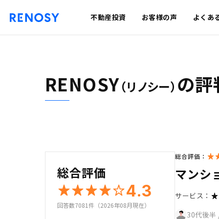
不動産投資
お客様の声
よくあ
RENOSY
の評
（リノシー）
総合評価：
総合評価
マンショ
4.3
サービス：
回答数7081件（2026年08月現在）
30代後半