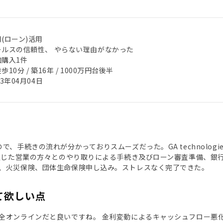
(ローン)活用
ールスの信頼性、 やらない理由がなかった
加購入1件
歩10分 / 築16年 / 1000万円台後半
23年04月04日
で、手続きの流れが分かっておりスムーズだった。GA technologi
を通じた営業の方々とのやり取りによる手続き及びローン審査準備、銀
、火災保険、団体生命保険申し込み。ストレスなく完了できた。
て欲しい点
全オンラインだと良いですね。 金利変動によるキャッシュフロー悪