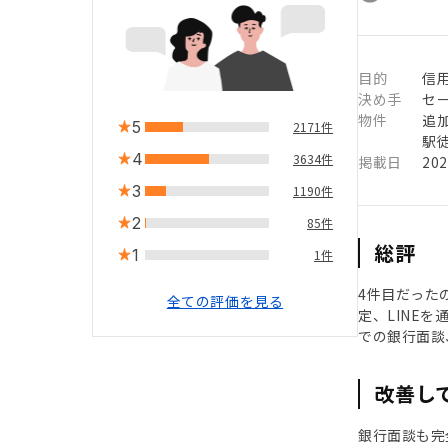
目的
信用
決め手
セ
物件
追
5
2171件
駅徒
4
3634件
掲載日
20
3
1190件
2
85件
総評
1
1件
4件目だったの
全ての評価を見る
定、LINE
での銀行面談
改善し
銀行面談も完