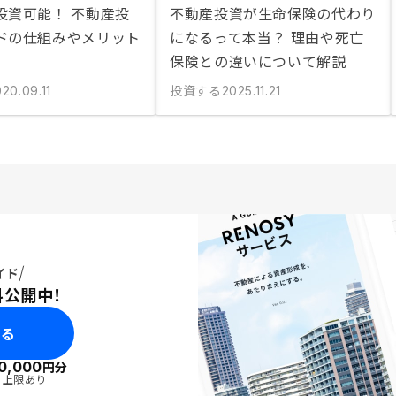
投資可能！ 不動産投
不動産投資が生命保険の代わり
ドの仕組みやメリット
になるって本当？ 理由や死亡
保険との違いについて解説
投資する
20.09.11
2025.11.21
イド
料公開中！
みる
0,000
円分
・上限あり