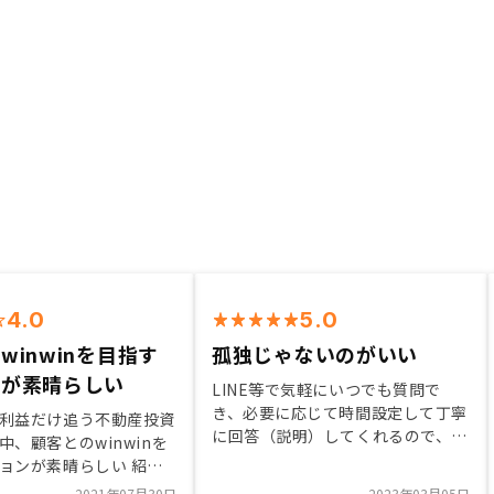
4.0
5.0
winwinを目指す
孤独じゃないのがいい
ンが素晴らしい
LINE等で気軽にいつでも質問で
き、必要に応じて時間設定して丁寧
利益だけ追う不動産投資
に回答（説明）してくれるので、心
中、顧客とのwinwinを
配なことや不明点等を解消しやす
ョンが素晴らしい 紹介
い。最終的には自己責任ですが、手
2021年07月30日
2023年03月05日