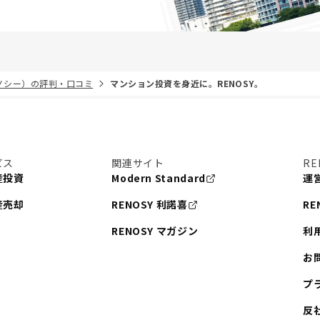
リノシー）の評判・口コミ
マンション投資を身近に。RENOSY。
ビス
関連サイト
RE
産投資
Modern Standard
運
産売却
RENOSY 利諾喜
RE
RENOSY マガジン
利
お
プ
反