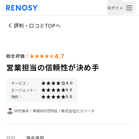
ログイン
評判・口コミTOPへ
4.7
総合評価：
営業担当の信頼性が決め手
サービス：
4.0
エージェント：
5.0
物件：
5.0
30代後半
/
年収600万円台
/
株式会社ビズリーチ
目的
現金運用