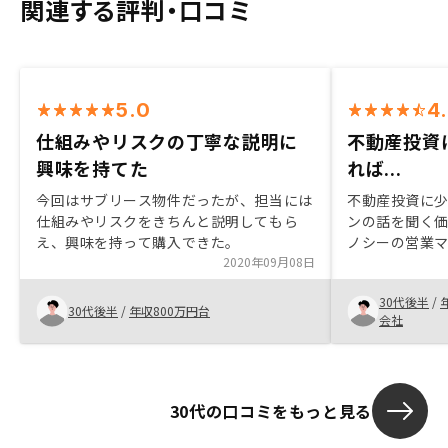
関連する評判・口コミ
5.0
4
仕組みやリスクの丁寧な説明に
不動産投資
興味を持てた
れば...
今回はサブリース物件だったが、担当には
不動産投資に
仕組みやリスクをきちんと説明してもら
ンの話を聞く価
え、興味を持って購入できた。
ノシーの営業
2020年09月08日
すので、疑問
という気にな
30代後半
/
ラインと言え
30代後半
/
年収800万円台
会社
わせをしない
も全てオンラ
良いのかなと思
かも知れませ
30代の口コミをもっと見る