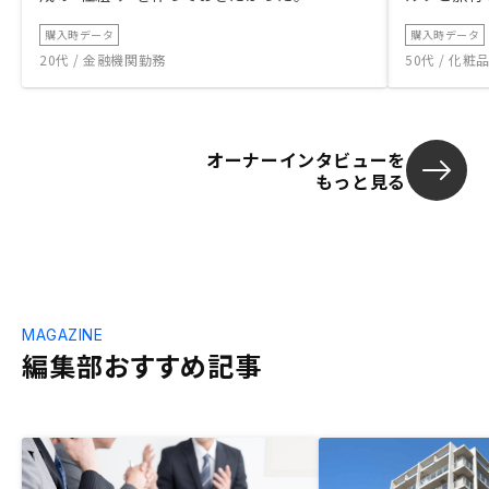
購入時データ
購入時データ
20代 / 金融機関勤務
50代 / 化
オーナーインタビューを
もっと見る
MAGAZINE
編集部おすすめ記事