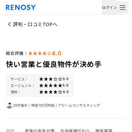
ログイン
評判・口コミTOPへ
4.0
総合評価：
快い営業と優良物件が決め手
サービス：
3.0
エージェント：
5.0
物件：
4.0
20代後半
/
年収700万円台
/
アビームコンサルティング
目的
老後の年金対策、 生命保険代わり、 現金運用、