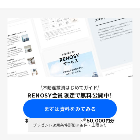
不動産投資はじめてガイド
RENOSY会員限定で無料公開中！
まずは資料をみてみる
※
初回面談で
ポイント
50,000
円分
PayPay
プレゼント適用条件詳細
※条件・上限あり