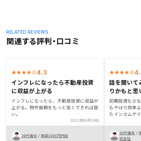
RELATED REVIEWS
関連する評判・口コミ
4.3
4
インフレになったら不動産投資
話を聞いて
に収益が上がる
りかもと思
インフレになったら、不動産投資に収益が
初期投資も少
上がる。物件価額をもっと低くできれば良
もやはり効率
い。
たインカムゲ
2021年06月24日
ョンいただい
式投資と比べ
20代後半
/
らないことも
20代後半
/
年収1000万円台
式会社