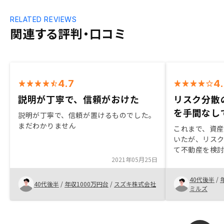
RELATED REVIEWS
関連する評判・口コミ
4.7
4
説明が丁寧で、信頼がおけた
リスク分散
を手間なし
説明が丁寧で、信頼が置けるものでした。
まだわかりません
これまで、資
いたが、リス
て不動産を検
2021年05月25日
投資の情報収
間がかかる上
40代後半
/
であることを
40代後半
/
年収1000万円台
/
スズキ株式会社
ミルズ
ろ、リノシー
でも聞いてみ
した。面談し
く、リスクに