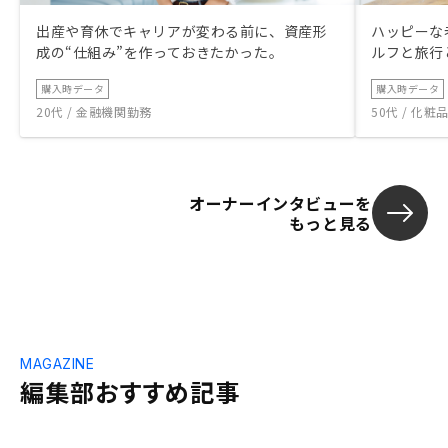
出産や育休でキャリアが変わる前に、資産形
ハッピーな
成の“仕組み”を作っておきたかった。
ルフと旅行
購入時データ
購入時データ
20代 / 金融機関勤務
50代 / 化
オーナーインタビューを
もっと見る
MAGAZINE
編集部おすすめ記事