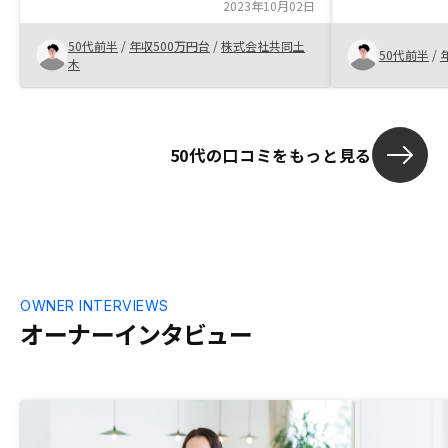
っており、これなら自分でも始められると
2023年10月02日
とメリットを
確信し、退職金代わりになればと思い、始
ことが出来た。
50代前半
/
年収500万円台
/
株式会社共同土
めました。
る物件も非常
50代前半
/
木
50代の口コミをもっと見る
OWNER INTERVIEWS
オーナーインタビュー