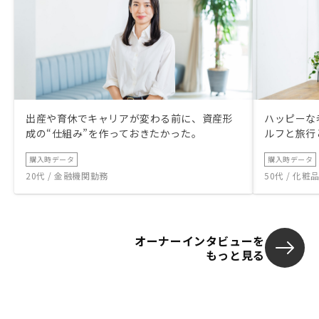
出産や育休でキャリアが変わる前に、資産形
ハッピーな
成の“仕組み”を作っておきたかった。
ルフと旅行
購入時データ
購入時データ
20代 / 金融機関勤務
50代 / 化
オーナーインタビューを
もっと見る