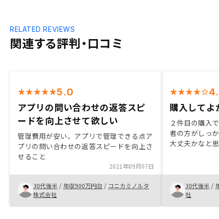
RELATED REVIEWS
関連する評判・口コミ
5.0
4
アプリの問い合わせの返答スピ
購入してよ
ードを向上させて欲しい
２件目の購入
者の方がしっ
管理費用が安い、アプリで管理できる点ア
大丈夫かなと思
プリの問い合わせの返答スピードを向上さ
ま、運用歴が
せること
いが老後の不安
2021年09月07日
購入を迷って
だけでも勉強
30代後半
/
年収900万円台
/
コニカミノルタ
30代後半
/
株式会社
社