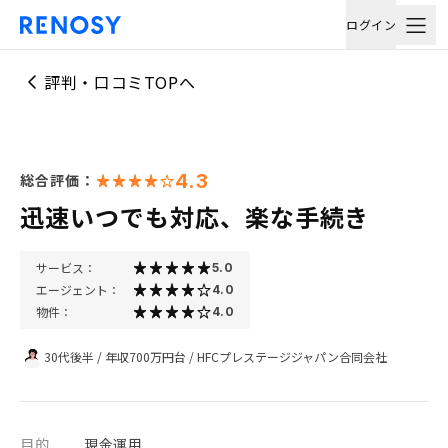
ログイン
評判・口コミTOPへ
4.3
総合評価：
迅速いつでも対応、楽な手続き
サービス：
5.0
エージェント：
4.0
物件：
4.0
30代後半
/
年収700万円台
/
HFCプレステージジャパン合同会社
目的
現金運用