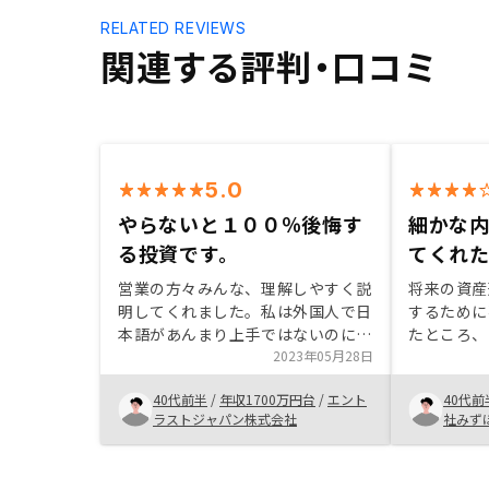
RELATED REVIEWS
関連する評判・口コミ
5.0
やらないと１００％後悔す
細かな
る投資です。
てくれ
営業の方々みんな、理解しやすく説
将来の資産
明してくれました。私は外国人で日
するために
本語があんまり上手ではないのに何
たところ、
回も優しく説明してくれまして信頼
2023年05月28日
しました。
性が持ちました。紹介する物件につ
ので、投資
40代前半
/
年収1700万円台
/
エント
40代前
いても本当に位置や周りの環境、都
をかなり細
ラストジャパン株式会社
社みず
心から離れてないところなど私の要
したが、ス
求に当てはまる物件でしたので迷わ
答をいただ
ず購入することになりました。
めることが