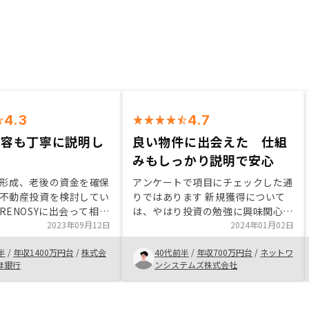
4.3
4.7
内容も丁寧に説明し
良い物件に出会えた 仕組
た
みもしっかり説明で安心
形成、老後の資金を確保
アンケートで項目にチェックした通
不動産投資を検討してい
りではあります 新規獲得について
RENOSYに出会って相談
は、やはり投資の勉強に興味関心を
不動産知識は持っていた
2023年09月12日
もっていないひとには何を言っても
2024年01月02日
にあたって気になること
ムダとなる気はする 契約時の手続
半
/
年収1400万円台
/
株式会
40代前半
/
年収700万円台
/
ネットワ
かく質問させてもらいま
きが電子で済む点も多くてよかっ
ほ銀行
ンシステムズ株式会社
ムーズかつ納得できる回
た、初めてのひとにこの点を伝える
き、不安感なく購入を決
のが難しい気はするが、 既に1件他
できました。アプリで管
社で契約経験があったが、リノシー