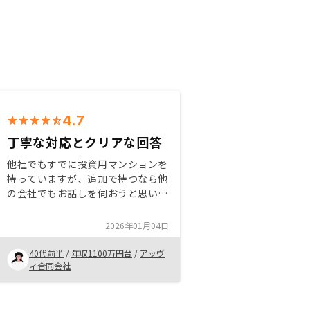
4.7
丁寧な対応とクリアな回答
他社でもすでに投資用マンションを
持っていますが、追加で持つなら他
の会社でもお話しを伺おうと思いリ
ノシーさんで話を聞きました。こち
ら側の予定に合わせて対応して下さ
2026年01月04日
り、担当の方もとても丁寧で、不明
点もクリアにすぐに回答して下さ
40代前半
/
年収1100万円台
/
アッヴ
り、信頼がおけると思い、リノシー
ィ合同会社
さんで追加購入する方に決めまし
た。