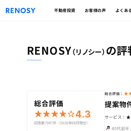
不動産投資
お客様の声
よくあ
RENOSY
の評
（リノシー）
総合評価：
総合評価
提案物
4.3
サービス：
回答数7087件（2026年08月現在）
40代前半