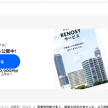
イド
料公開中！
みる
0,000
円分
・上限あり
リノシー）の評判・口コミ
提案物件数が多く、誠実な対応が良かった。より詳