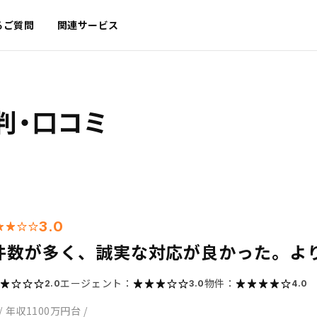
るご質問
関連サービス
判・口コミ
3.0
件数が多く、誠実な対応が良かった。よ
エージェント：
物件：
2.0
3.0
4.0
/
年収1100万円台
/