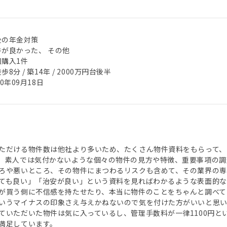
後の年金対策
件が良かった、 その他
回購入1件
歩8分 / 築14年 / 2000万円台後半
20年09月18日
ただける物件数は他社より多いため、たくさん物件資料をもらって、
、素人では気付かないような個々の物件の見方や特徴、重要事項の調
ろや悪いところ、その物件にまつわるリスクも含めて、その業界の
ても良い」「治安が良い」という資料を見ればわかるような表面的な
が買う側に不信感を持たせたり、本当に物件のことをちゃんと調べて
いうマイナスの印象さえ与えかねないので気を付けた方がいいと思い
ていただいた物件は気に入っているし、管理手数料が一律1100円と
満足しています。