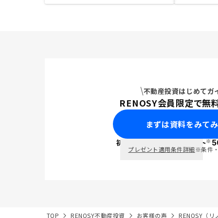
不動産投資はじめてガ
RENOSY会員限定で無
まずは資料をみて
※
初回面談で
ポイント
5
PayPay
プレゼント適用条件詳細
※条件
TOP
RENOSY不動産投資
お客様の声
RENOSY（