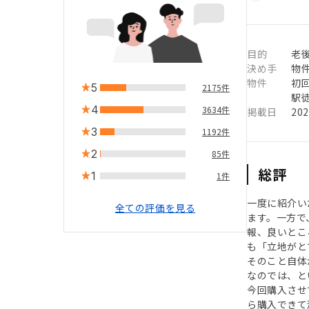
目的
老
決め手
物
物件
初
5
2175件
駅徒
4
3634件
掲載日
20
3
1192件
2
85件
総評
1
1件
一度に紹介い
全ての評価を見る
ます。一方で
報、良いとこ
も「立地がと
そのこと自体
なのでは、と
今回購入させ
ら購入できて