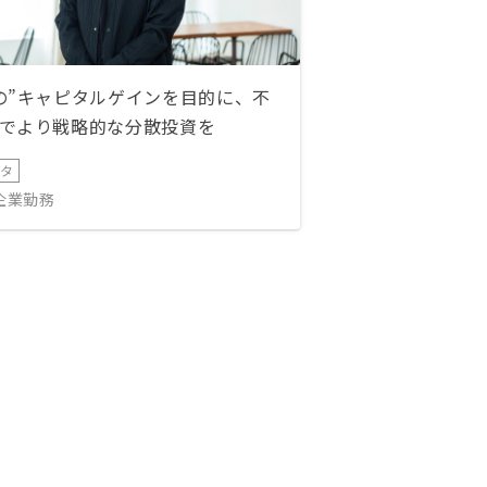
の”キャピタルゲインを目的に、不
でより戦略的な分散投資を
ータ
IT企業勤務