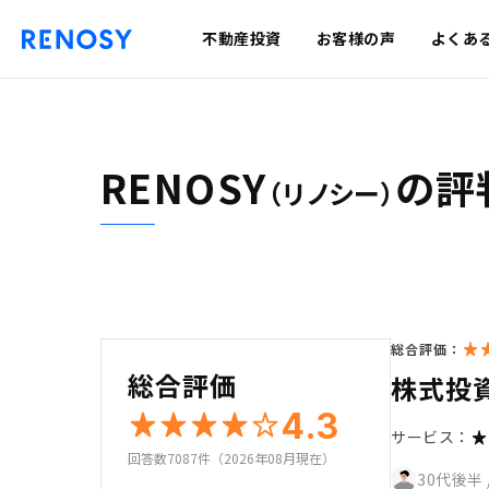
不動産投資
お客様の声
よくあ
RENOSY
の評
（リノシー）
総合評価：
総合評価
株式投
4.3
サービス：
回答数7087件（2026年08月現在）
30代後半