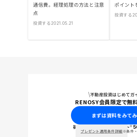
通信費。経理処理の方法と注意
ポイント
点
投資する
20
投資する
2021.05.21
不動産投資はじめてガ
RENOSY会員限定で無
まずは資料をみて
※
初回面談で
ポイント
5
PayPay
プレゼント適用条件詳細
※条件