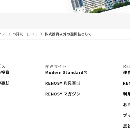
リノシー）の評判・口コミ
株式投資以外の選択肢として
ビス
関連サイト
RE
産投資
Modern Standard
運
産売却
RENOSY 利諾喜
RE
RENOSY マガジン
利
お
プ
反