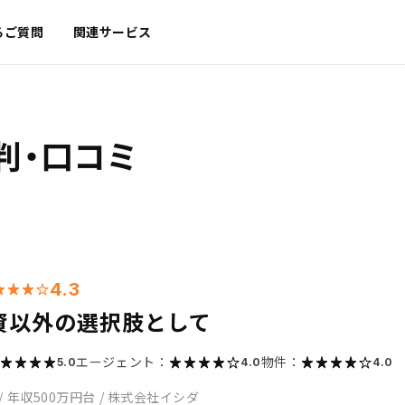
るご質問
関連サービス
判・口コミ
4.3
資以外の選択肢として
エージェント：
物件：
5.0
4.0
4.0
/
年収500万円台
/
株式会社イシダ