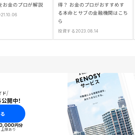
をお金のプロが解説
得？ お金のプロがおすすめす
る本命とサブの金融機関はこち
21.10.06
ら
投資する
2023.08.14
イド
料公開中！
みる
0,000
円分
・上限あり