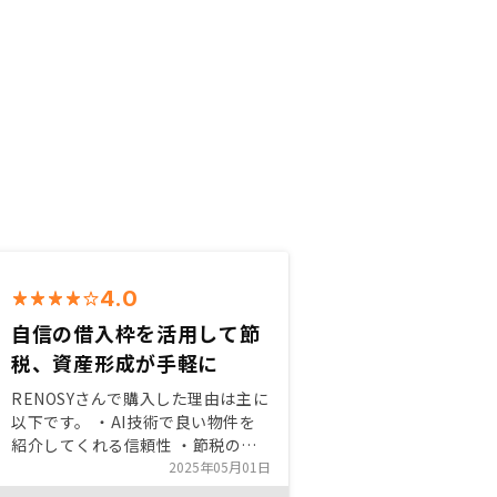
4.0
自信の借入枠を活用して節
税、資産形成が手軽に
RENOSYさんで購入した理由は主に
以下です。 ・AI技術で良い物件を
紹介してくれる信頼性 ・節税のメ
カニズムやリスクに対する対応など
2025年05月01日
が明確で分かり安かったため ・手