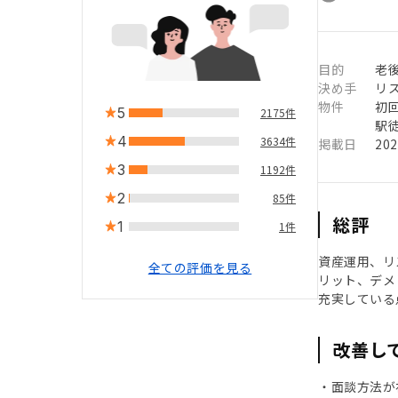
目的
老
決め手
リ
物件
初
5
2175件
駅徒
4
3634件
掲載日
20
3
1192件
2
85件
総評
1
1件
資産運用、リ
全ての評価を見る
リット、デメ
充実している
改善し
・面談方法が