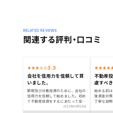
RELATED REVIEWS
関連する評判・口コミ
3.3
会社を信用力を信頼して買
不動産
いました。
慮すべ
節税及び分散投資のために、会社の
始める前は
信用力を信頼して始めました。初め
後資金対策
て不動産投資をするにあたって安心
丁寧な説明
できるよう回数を重ねてご説明いた
2022年04月16日
された。立
だいた点がよかったです。市況など
落も少なく