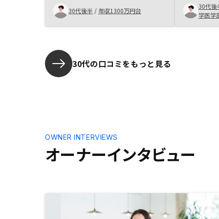
30代後
不安材料もありますが、様子を見て
えると感じ
30代後半
/
年収1300万円台
学医学
2件目を考えたいです。ワイドプラ
資金があれ
ンの手数料値下げ。提携金融機関の
法だと感じ
拡大。もう少し金利の安い金融機関
はあります。
30代の口コミをもっと見る
OWNER INTERVIEWS
オーナーインタビュー