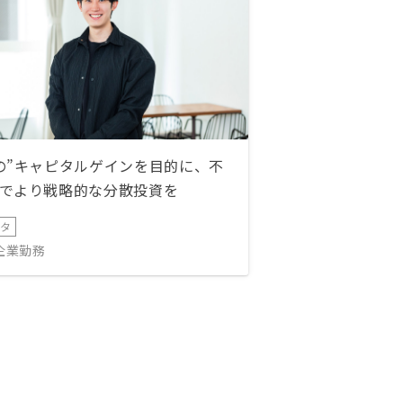
の”キャピタルゲインを目的に、不
でより戦略的な分散投資を
ータ
IT企業勤務