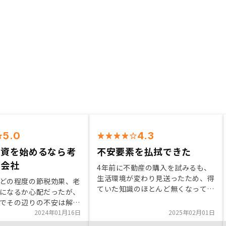
5.0
4.3
投資を始めるなら考
不安要素を払拭できた
き会社
4年前に不動産の購入を試みるも、
生活環境が変わり見送ったため、得
どの程度の節税効果、老
ていた知識のほとんど無くなってい
になるか心配だったが、
たが、担当者が不安要素について真
でその辺りの不安は解消
摯に説明してくれ納得した上で購入
地条件を選べば価格の下
2024年01月16日
2025年02月01日
できた。 もう少し物件を確認して
、有利な条件で運用が行