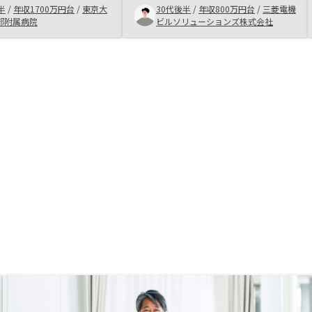
みたかったのもあるが、許容範囲と
半
/
年収1700万円台
/
東京大
30代後半
/
年収800万円台
/
三菱電機
ている。ある程度の余剰
感じ購入に踏み切った。
部附属病院
ビルソリューションズ株式会社
ばお勧めできる資産運用
ている。