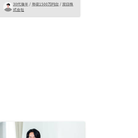
30代後半
/
年収1500万円台
/
双日株
軽に始められて、手軽に管理でき
式会社
る、サポート体制も魅力 ・スタッ
フさんの連携体制、レスポンスの早
さも良い点の一つです節税イメージ
や物件の他との比較など、もう少し
丁寧な説明、検討時間あれば嬉しか
ったです。