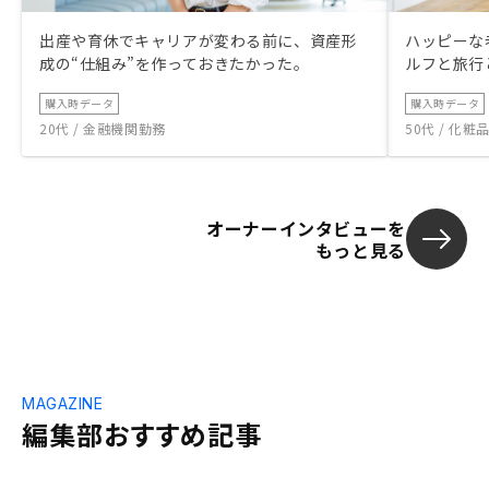
出産や育休でキャリアが変わる前に、資産形
ハッピーな
成の“仕組み”を作っておきたかった。
ルフと旅行
購入時データ
購入時データ
20代 / 金融機関勤務
50代 / 化
オーナーインタビューを
もっと見る
MAGAZINE
編集部おすすめ記事