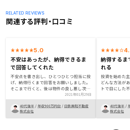
RELATED REVIEWS
関連する評判・口コミ
5.0
4
不安はあったが、納得できるま
納得するま
で回答してくれた
れる
不安点を書き出し、ひとつひとつ担当に投
投資を始めた
げ、納得行くまで回答をお願いしました。
どんな方法が
そこまで行くと、後は物件の良し悪し次第
トで目にした
でGOという判断に至りました。途中で担
2021年01月29日
色んな不安を
当が変わると、やはり気持ち的に不安感が
RENOSYに
40代後半
/
年収900万円台
/
日鉄興和不動産
40代後半
/
増すので、一貫して同じ担当がセールスを
とりを経て購入
株式会社
株式会社
行う方が好感が持てる。
討している方
由がないと言