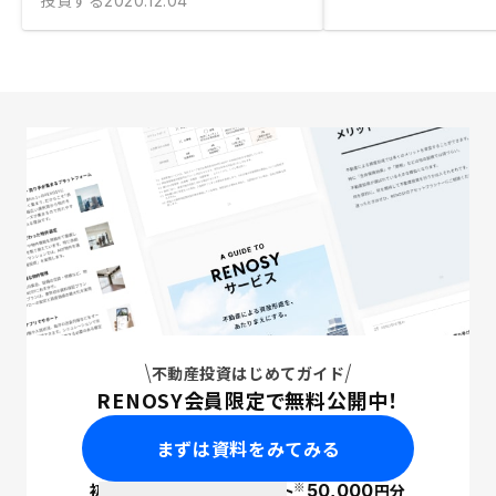
投資する
2020.12.04
不動産投資はじめてガイド
RENOSY会員限定で無料公開中！
まずは資料をみてみる
※
初回面談で
ポイント
50,000
円分
PayPay