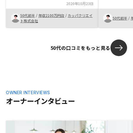
不動産投資の利点を比較出来るものが、
2020年10月23日
す。担当者も
もっとあれば良いと思います。
す。六本木の
50代前半
/
年収2100万円台
/
カッパクリエイ
企業で従業員
50代前半
/
ト株式会社
でした。物件
ると良いと思
50代の口コミをもっと見る
OWNER INTERVIEWS
オーナーインタビュー