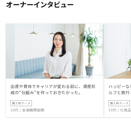
オーナーインタビュー
出産や育休でキャリアが変わる前に、資産形
ハッピーな
成の“仕組み”を作っておきたかった。
ルフと旅行
購入時データ
購入時データ
20代 / 金融機関勤務
50代 / 化