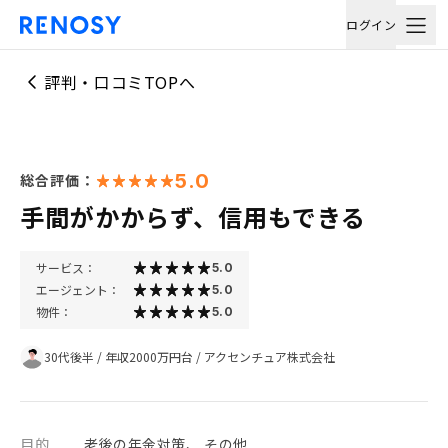
ログイン
評判・口コミTOPへ
5.0
総合評価：
手間がかからず、信用もできる
サービス：
5.0
エージェント：
5.0
物件：
5.0
30代後半
/
年収2000万円台
/
アクセンチュア株式会社
目的
老後の年金対策、 その他