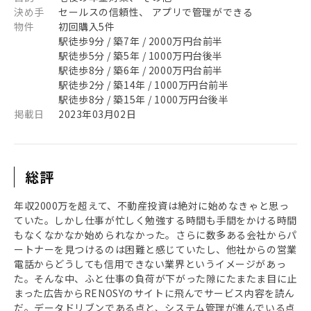
決め手
セールスの信頼性、 アプリで管理ができる
物件
初回購入5件
駅徒歩9分 / 築7年 / 2000万円台前半
駅徒歩5分 / 築5年 / 1000万円台後半
駅徒歩8分 / 築6年 / 2000万円台前半
駅徒歩2分 / 築14年 / 1000万円台前半
駅徒歩8分 / 築15年 / 1000万円台後半
掲載日
2023年03月02日
総評
年収2000万を超えて、不動産投資は絶対に始めなきゃと思っ
ていた。しかし仕事が忙しく勉強する時間も手間をかける時間
もなくなかなか始められなかった。さらに数多ある会社からパ
ートナーを見つけるのは困難と感じていたし、他社からの営業
電話からどうしても信用できない業界というイメージがあっ
た。そんな中、ふと仕事の負荷が下がった隙にたまたま目に止
まった広告からRENOSYのサイトに飛んでサービス内容を読ん
だ。データドリブンである点と、システム管理が進んでいる点