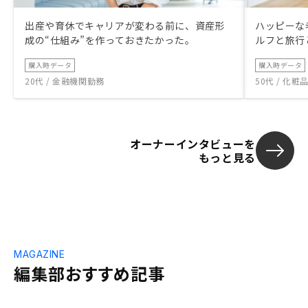
出産や育休でキャリアが変わる前に、資産形
ハッピーな
成の“仕組み”を作っておきたかった。
ルフと旅行
購入時データ
購入時データ
20代 / 金融機関勤務
50代 / 化
オーナーインタビューを
もっと見る
MAGAZINE
編集部おすすめ記事