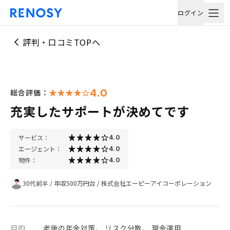
ログイン
評判・口コミTOPへ
4.0
総合評価：
充実したサポートが決めてです
サービス：
4.0
エージェント：
4.0
物件：
4.0
30代前半
/
年収500万円台
/
株式会社エーピーアイコーポレーション
目的
老後の年金対策、 リスク分散、 現金運用