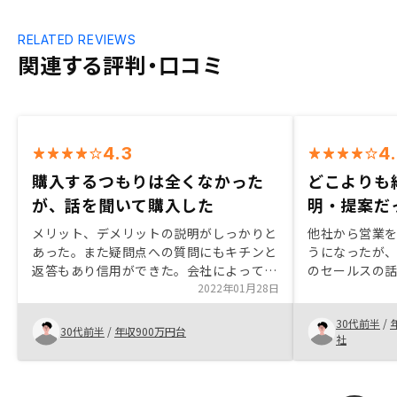
RELATED REVIEWS
関連する評判・口コミ
4.3
4
購入するつもりは全くなかった
どこよりも
が、話を聞いて購入した
明・提案だ
メリット、デメリットの説明がしっかりと
他社から営業
あった。また疑問点への質問にもキチンと
うになったが
返答もあり信用ができた。会社によっては
のセールスの
知識がないと馬鹿にしたような態度をとる
2022年01月28日
あったと感じ
会社もあるが、懇切丁寧であった。担当者
ことにした。
30代前半
/
のクロージングも押し付けがましくなく最
たいのでサポ
30代前半
/
年収900万円台
社
終的に自分で決めることもできた。提出書
う。
類等もっとわかりやすくまとめてもらえる
とありがたい。