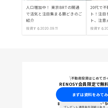
人口増加中！ 東京BRTの開通
20代で
で活気と注目集まる勝どきのご
ト！注目
紹介
ト、注意
投資する
投資する
2020.09.11
20
不動産投資はじめてガ
RENOSY会員限定で無
まずは資料をみて
※
初回面談で
ポイント
5
PayPay
プレゼント適用条件詳細
※条件