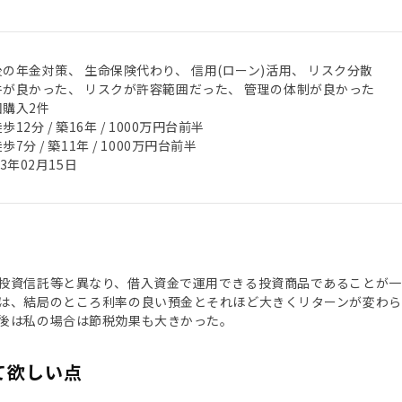
後の年金対策、 生命保険代わり、 信用(ローン)活用、 リスク分散
件が良かった、 リスクが許容範囲だった、 管理の体制が良かった
回購入2件
歩12分 / 築16年 / 1000万円台前半
歩7分 / 築11年 / 1000万円台前半
23年02月15日
投資信託等と異なり、借入資金で運用できる投資商品であることが
は、結局のところ利率の良い預金とそれほど大きくリターンが変わら
後は私の場合は節税効果も大きかった。
て欲しい点