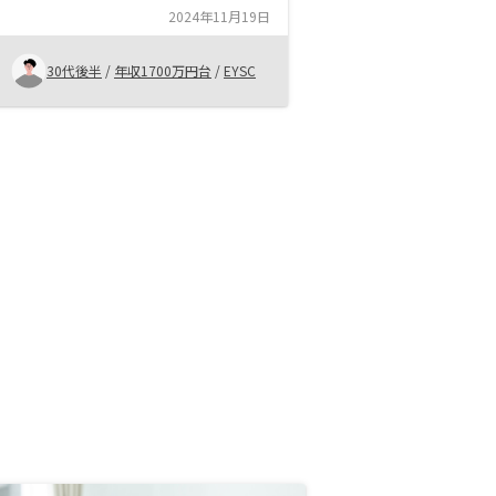
したが、ファクトデータなども提示
2024年11月19日
いただき非常に信頼のできるやり取
りをさせていただきました。
30代後半
/
年収1700万円台
/
EYSC