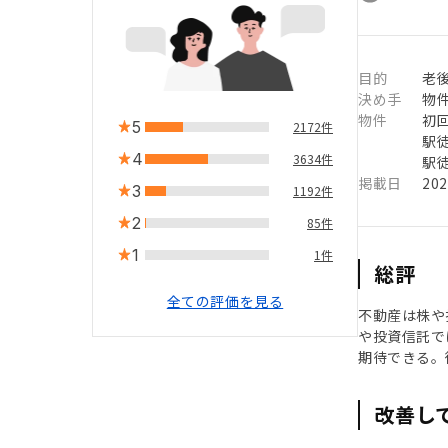
目的
老
決め手
物
物件
初
5
2172件
駅徒
4
3634件
駅徒
掲載日
20
3
1192件
2
85件
1
1件
総評
全ての評価を見る
不動産は株や
や投資信託で
期待できる。
改善し