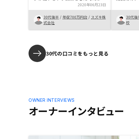
投資を躊躇していました。しかし、
2020年06月23日
しかし、長
エージェントの方の詳しい説明を聞
投資だと思
30代後半
/
年収700万円台
/
スズキ株
30代後
くことで、RENOSYを通じた投資が
任であるこ
式会社
校
本業に支障を与えることなく、リス
ん。自分で
クも許容範囲内である事がわかり、
当者に質問
投資するに至りました。RENOSYの
べきだと思
不動産情報の収集及び評価方法と入
産投資は、
居率の高さが決め手でした。 ・新
トを遥かに
30代の口コミをもっと見る
築の戸建てを同年に建設したため、
各種ローンなど作成書類の多さは覚
悟していましたが、契約までのトー
タル所要時間は数時間程度と極めて
短時間で手続きは完了したので非常
に助かりました。前年の確定申告内
容や所得を証明する書類関係など、
OWNER INTERVIEWS
必要書類を予め表などにしておいて
オーナーインタビュー
いただけると、準備がよりスムーズ
になったと思います。