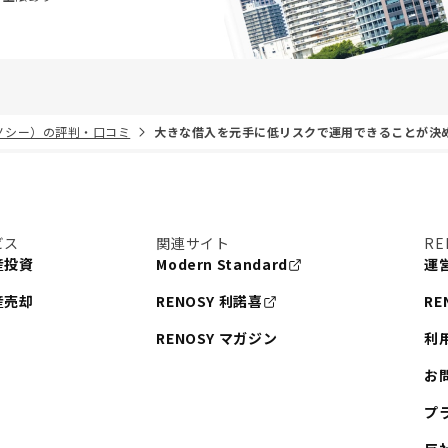
リノシー）の評判・口コミ
大きな借入を元手に低リスクで運用できることが決
ビス
関連サイト
RE
産投資
Modern Standard
運
産売却
RENOSY 利諾喜
RE
RENOSY マガジン
利
お
プ