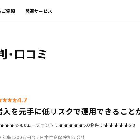
るご質問
関連サービス
判・口コミ
4.7
借入を元手に低リスクで運用できること
エージェント：
物件：
4.0
5.0
5.0
/
年収1300万円台
/
日本生命保険相互会社