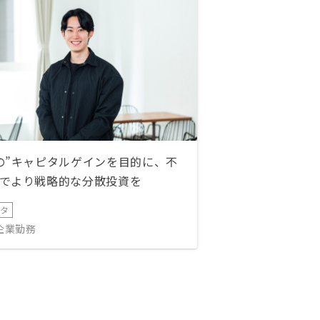
の”キャピタルゲインを目的に、不
でより戦略的な分散投資を
ータ
IT企業勤務