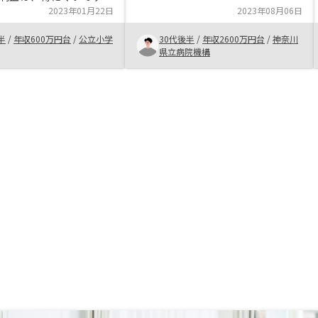
ことにしました。 こちらに足りて
期的にみると、合理的な
2023年01月22日
2023年08月06日
ない知識を中心に説明していただけ
います。投資は、自己責
るので、安心感がある。
半
/
年収600万円台
/
公立小学
30代後半
/
年収2600万円台
/
神奈川
とは、間違いありませ
県立病院機構
、デメリットも含めて担
して納得してから始める
います。ただ、この不動
メリットの方がデメリッ
上回ると思います。