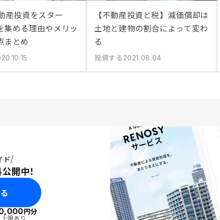
不動産投資をスター
【不動産投資と税】減価償却は
を集める理由やメリッ
土地と建物の割合によって変わ
点まとめ
る
投資する
20.10.15
2021.08.04
イド
料公開中！
みる
0,000
円分
・上限あり