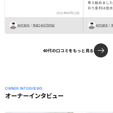
考え始めまし
おり金利は低
2021年06月22日
きな要因だと思
業で通常の不
く、デジタル
40代前半
/
年収2400万円台
40代前半
/
を提供してい
タワーマンシ
40代の口コミをもっと見る
OWNER INTERVIEWS
オーナーインタビュー