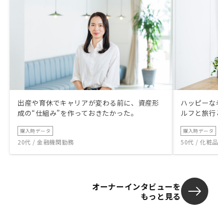
出産や育休でキャリアが変わる前に、資産形
ハッピーな
成の“仕組み”を作っておきたかった。
ルフと旅行
購入時データ
購入時データ
20代 / 金融機関勤務
50代 / 化
オーナーインタビューを
もっと見る