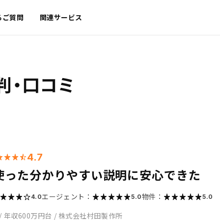
るご質問
関連サービス
判・口コミ
4.7
使った分かりやすい説明に安心できた
エージェント：
物件：
4.0
5.0
5.0
/
年収600万円台
/
株式会社村田製作所