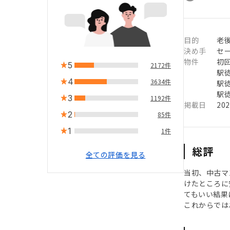
目的
老
決め手
セ
物件
初
5
2172件
駅徒
4
3634件
駅徒
駅徒
3
1192件
掲載日
20
2
85件
1
1件
総評
全ての評価を見る
当初、中古マ
けたところに
てもいい結果
これからでは