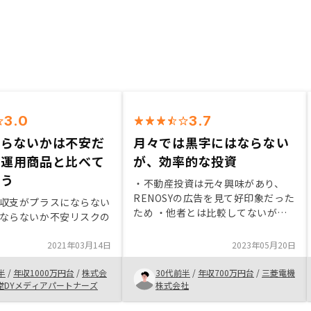
3.0
3.7
ならないかは不安だ
月々では黒字にはならない
の運用商品と比べて
が、効率的な投資
思う
・不動産投資は元々興味があり、
RENOSYの広告を見て好印象だった
収支がプラスにならない
ため ・他者とは比較してないが、
ならないか不安リスクの
売上？取扱数？がNo.1という実積
は信用につながった ・税金を含め
2021年03月14日
2023年05月20日
ると月々は結局赤字だが、ローンの
大半を入居者が払っているので、結
半
/
年収1000万円台
/
株式会
30代前半
/
年収700万円台
/
三菱電機
果として非常に効率的な投資だと思
堂DYメディアパートナーズ
株式会社
う税金やリスク(家賃下落)を考慮し