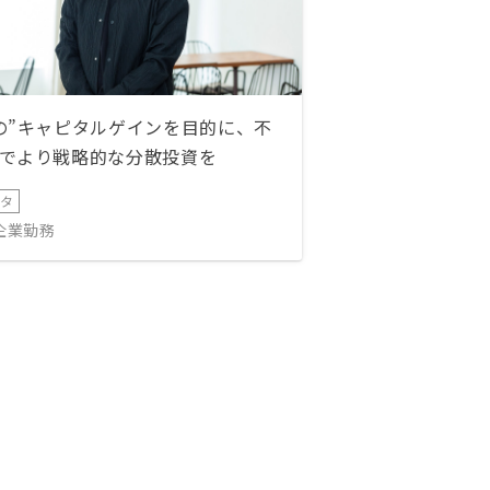
の”キャピタルゲインを目的に、不
でより戦略的な分散投資を
ータ
IT企業勤務