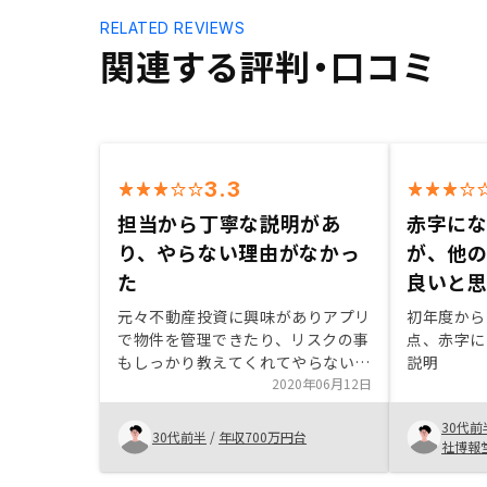
RELATED REVIEWS
関連する評判・口コミ
3.3
担当から丁寧な説明があ
赤字に
り、やらない理由がなかっ
が、他
た
良いと
元々不動産投資に興味がありアプリ
初年度から
で物件を管理できたり、リスクの事
点、赤字に
もしっかり教えてくれてやらない理
説明
由がほとんどなく始めることができ
2020年06月12日
ました。
30代前
30代前半
/
年収700万円台
社博報