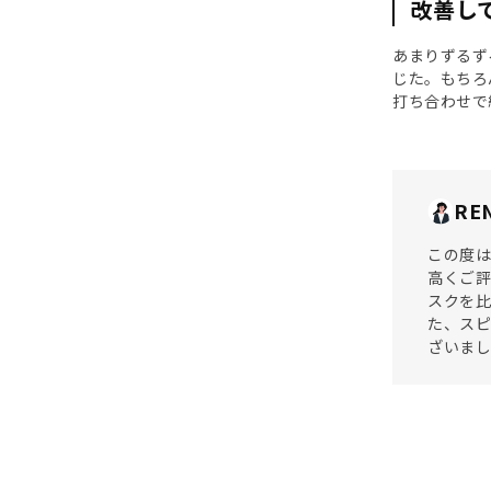
改善し
あまりずるず
じた。もちろ
打ち合わせで
RE
この度は
高くご
スクを
た、ス
ざいま