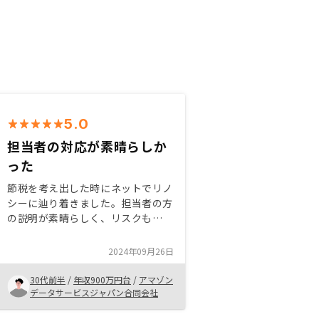
5.0
担当者の対応が素晴らしか
った
節税を考え出した時にネットでリノ
シーに辿り着きました。担当者の方
の説明が素晴らしく、リスクも
NISAと同程度の許容レベルと感じ
たため購入を決めました。物件を決
2024年09月26日
めた後の手続きも書類サインのため
に一度リノシー社を訪れただけでそ
30代前半
/
年収900万円台
/
アマゾン
の他全てリモートで完結したので非
データサービスジャパン合同会社
常に楽でした。