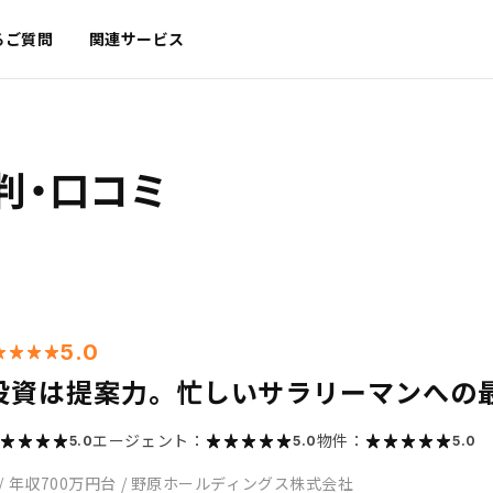
るご質問
関連サービス
判・口コミ
5.0
投資は提案力。忙しいサラリーマンへの
エージェント：
物件：
5.0
5.0
5.0
/
年収700万円台
/
野原ホールディングス株式会社