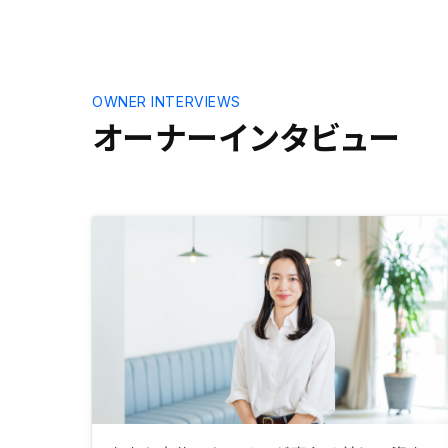
資産額を考慮し、２物件を購入し、
い良い物件
不動産投資を開始することが出来ま
より、高額
した。
よく来ます
あるので、
談してみて
OWNER INTERVIEWS
数物件所有
オーナーインタビュー
てほしい。