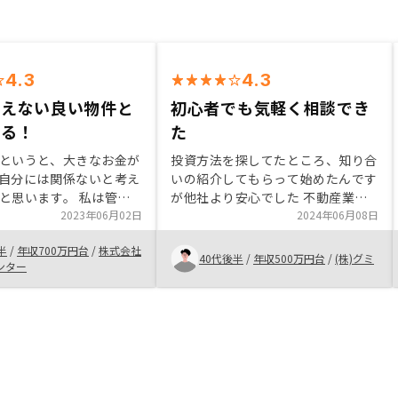
4.3
4.3
買えない良い物件と
初心者でも気軽く相談でき
える！
た
というと、大きなお金が
投資方法を探してたところ、知り合
自分には関係ないと考え
いの紹介してもらって始めたんです
と思います。 私は管理
が他社より安心でした 不動産業界
そうだし、手間もかかり
2023年06月02日
がまた古くて、アプリでスムーズに
2024年06月08日
てました。 しかし、
手続きできる会社が少ないと思いま
半
/
年収700万円台
/
株式会社
yさんの場合、少額からスタ
すが、renosyは結構先を行く感じ
40代後半
/
年収500万円台
/
(株)グミ
ンター
す。 金利も他社より低
でした アプリだけではなくライン
介して頂けます。 管理
などと連携し、大事な通知はアラッ
かせできますし、確定申
として欲しいです たまにメールと
で簡単にできます。 自
か確認してなくて見逃す情報があり
たより楽に不動産投資を
ますので
きました。 また、紹介
物件は、個人では探せな