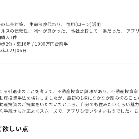
後の年金対策、 生命保険代わり、 信用(ローン)活用
ールスの信頼性、 物件が良かった、 他社比較して一番だった、 アプ
加購入1件
歩2分 / 築16年 / 1000万円台前半
23年02月06日
くる引退後のことを考えて、不動産投資に興味があり、不動産投資家
動産投資手法を検討しましたが、最初の1棟になかなか踏み切ることが
動産投資のご提案をいただいたところ、自分でも住みたいくらい魅
約手続きも対応よくスムーズで、アプリも使いやすいものでした。お
て欲しい点