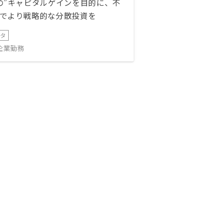
の”キャピタルゲインを目的に、不
でより戦略的な分散投資を
ータ
IT企業勤務