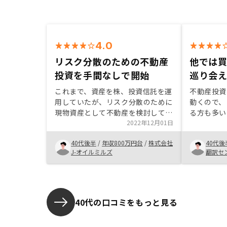
4.0
リスク分散のための不動産
他では
投資を手間なしで開始
巡り会
これまで、資産を株、投資信託を運
不動産投資
用していたが、リスク分散のために
動くので、
現物資産として不動産を検討してい
る方も多い
た。ネットで不動産投資の情報収集
2022年12月01日
なども面倒
してみると、それなりに手間がかか
そうと思っ
40代後半
/
年収800万円台
/
株式会社
40代後
る上こと、素人が物件を選ぶ困難で
renos
J-オイルミルズ
翻訳セ
あることを知り二の足を踏んでいた
ートできま
ところ、リノシーのサイトに行き着
い銀行を紹
き、話だけでも聞いてみようと面談
は全ておま
の申し込みをしました。面談したと
告もアプリ
ころ、説明がわかり易く、リスクに
分が思って
40代の口コミをもっと見る
ついても説明があり、手間もかから
スタートで
ないとのことであったため、自分の
してくれる