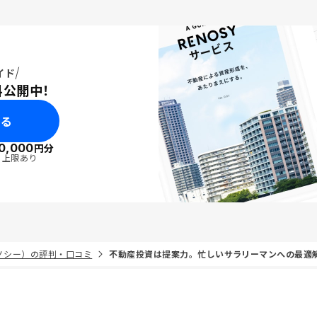
イド
料公開中！
みる
0,000
円分
・上限あり
リノシー）の評判・口コミ
不動産投資は提案力。忙しいサラリーマンへの最適