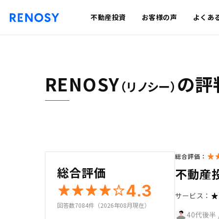
不動産投資
お客様の声
よくあ
RENOSY
の評
（リノシー）
総合評価：
総合評価
不動産
4.3
サービス：
回答数7084件（2026年08月現在）
40代後半