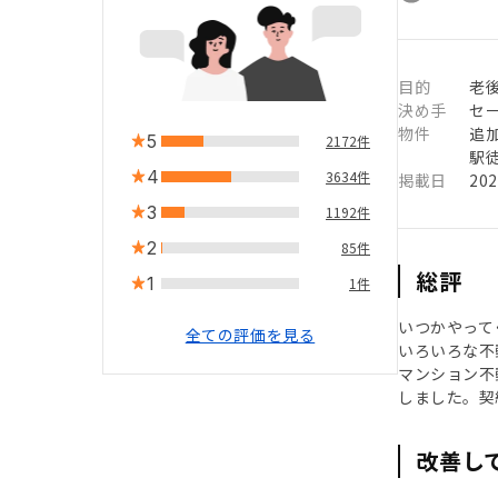
目的
老
決め手
セ
物件
追
5
2172件
駅徒
4
3634件
掲載日
20
3
1192件
2
85件
総評
1
1件
いつかやって
全ての評価を見る
いろいろな不
マンション不
しました。契
改善し