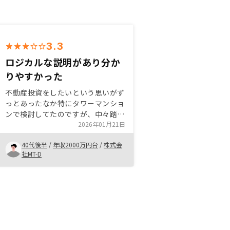
3.3
ロジカルな説明があり分か
りやすかった
不動産投資をしたいという思いがず
っとあったなか特にタワーマンショ
ンで検討してたのですが、中々踏み
切れずズルズル今まで時が過ぎまし
2026年01月21日
てタイミングよくリノシーに出会え
40代後半
/
年収2000万円台
/
株式会
たこと 昨今の値段高騰によってタ
社MT-D
ワーマンションでの利回りは厳しい
と思っていた矢先、コンパクトタイ
プの中古なら可能性があったことを
気づいたため。