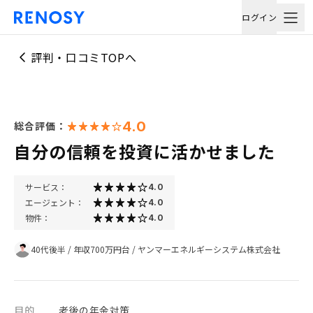
ログイン
評判・口コミTOPへ
4.0
総合評価：
自分の信頼を投資に活かせました
サービス：
4.0
エージェント：
4.0
物件：
4.0
40代後半
/
年収700万円台
/
ヤンマーエネルギーシステム株式会社
目的
老後の年金対策