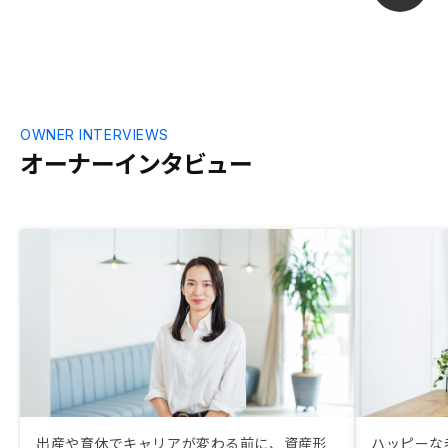
OWNER INTERVIEWS
オーナーインタビュー
出産や育休でキャリアが変わる前に、資産形
ハッピーな