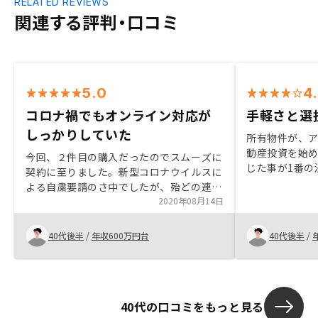
RELATED REVIEWS
関連する評判・口コミ
5.0
4
コロナ禍でもオンライン対応が
手軽さと選
しっかりしていた
所有物件が、
動産投資を始
今回、２件目の購入だったのでスムーズに
じた事が1番の
契約に至りました。新型コロナウイルスに
できる物件の
よる自粛要請のさ中でしたが、殆どの連絡
るように感じ
や手続きをオンラインで行えて、感染リス
2020年08月14日
選択肢が多い
クに対しても安心感がありました。そし
たいことだと
て、最終的な決め手はエージェントがしっ
40代後半
/
年収600万円台
40代後半
/
かり向かい合ってくれている事でしょう
か。
40代の口コミをもっと見る