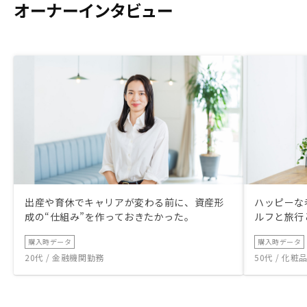
オーナーインタビュー
出産や育休でキャリアが変わる前に、資産形
ハッピーな
成の“仕組み”を作っておきたかった。
ルフと旅行
購入時データ
購入時データ
20代 / 金融機関勤務
50代 / 化