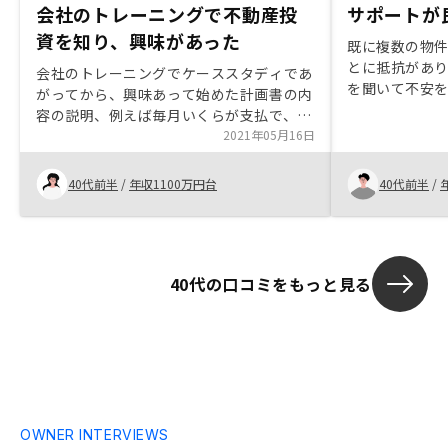
会社のトレーニングで不動産投
サポートが
資を知り、興味があった
既に複数の物
とに抵抗があ
会社のトレーニングでケーススタディであ
を聞いて不安
がってから、興味あって始めた計画書の内
を決めました
容の説明、例えば毎月いくらが支払で、い
ったと思いま
くら入るとか、素人目線で説明してくれる
2021年05月16日
認できるとこ
ともっと分かりやすくなったかと シミュ
レーションのリスク勘案と普通のと、それ
40代前半
/
年収1100万円台
40代前半
/
ぞれあるが、各項目の金額が何を意味する
のか説明してほしい
40代の口コミをもっと見る
OWNER INTERVIEWS