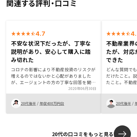
関連する評判・口コミ
4.7
4
不安な状況下だったが、丁寧な
不動産業界
説明があり、安心して購入に踏
たが、対応
み切れた
できた
コロナの影響により不動産投資のリスクが
どんな質問で
増えるのではないかと心配がありました
だけたこと。
が、エージェントの方の丁寧な回答を聞い
たこと。不動
て安心して購入することができました。物
2020年06月30日
いイメージを
件の資料を渡す際に、ハザードマップや路
している会社
線価図に物件の場所を示すようにして頂く
意思決定がで
20代後半
/
年収400万円台
20代後半
/
と分かりやすいです。
20代の口コミをもっと見る