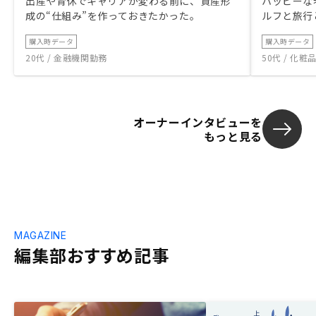
出産や育休でキャリアが変わる前に、資産形
ハッピーな
成の“仕組み”を作っておきたかった。
ルフと旅行
購入時データ
購入時データ
20代 / 金融機関勤務
50代 / 化
オーナーインタビューを
もっと見る
MAGAZINE
編集部おすすめ記事