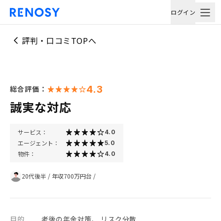
ログイン
評判・口コミTOPへ
4.3
総合評価：
誠実な対応
サービス：
4.0
エージェント：
5.0
物件：
4.0
20代後半
/
年収700万円台
/
目的
老後の年金対策、 リスク分散