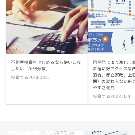
不動産投資をはじめるなら使いこな
再開発により進化し
したい「所得分散」
新宿に好アクセスな
落合、都立家政、上
投資する
2018.03.15
関）の変わらない魅
やすさ発見
投資する
2023.11.14