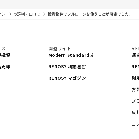
リノシー）の評判・口コミ
投資物件でフルローンを使うことが可能でした。
ビス
関連サイト
RE
産投資
Modern Standard
運
産売却
RENOSY 利諾喜
RE
RENOSY マガジン
利
お
プ
反
コ