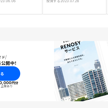
投資する
023.06.06
2023.07.28
イド
料公開中！
みる
0,000
円分
・上限あり