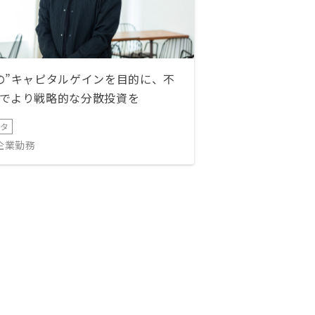
の”キャピタルゲインを目的に、不
でより戦略的な分散投資を
ータ
IT企業勤務