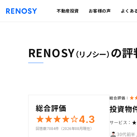
不動産投資
お客様の声
よくあ
RENOSY
の評
（リノシー）
総合評価：
総合評価
投資物
4.3
サービス：
回答数7084件（2026年08月現在）
30代前半