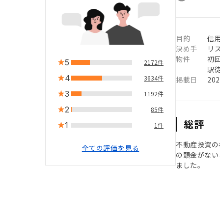
目的
信用
決め手
リ
物件
初
5
2172件
駅徒
4
3634件
掲載日
20
3
1192件
2
85件
総評
1
1件
不動産投資の
全ての評価を見る
の頭金がない
ました。