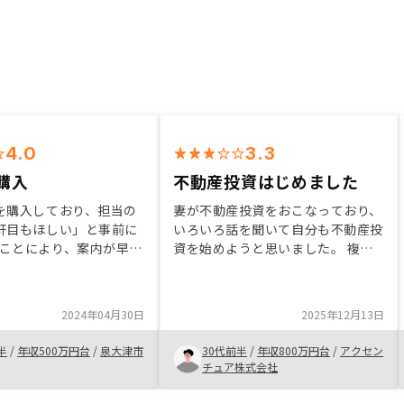
4.0
3.3
購入
不動産投資はじめました
を購入しており、担当の
妻が不動産投資をおこなっており、
軒目もほしい」と事前に
いろいろ話を聞いて自分も不動産投
ことにより、案内が早く
資を始めようと思いました。 複数
決まりました。信頼して
社からお話を聞いていましたが、
ンにお任せした感じが強
RENOSYが一番早く購入したいと思
質問などの連絡をすると
える物件を提示してくれました。こ
2024年04月30日
2025年12月13日
くるので安心です。 イ
れからもっと不動産投資について勉
な対応もしていただいて
強したいです。
半
/
年収500万円台
/
泉大津市
30代前半
/
年収800万円台
/
アクセン
しバタバタしました。
チュア株式会社
不動産投資の成果が楽し