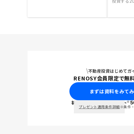
投資する
2
不動産投資はじめてガ
RENOSY会員限定で無
まずは資料をみて
※
初回面談で
ポイント
5
PayPay
プレゼント適用条件詳細
※条件