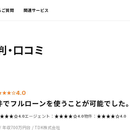
るご質問
関連サービス
判・口コミ
4.0
件でフルローンを使うことが可能でした
エージェント：
物件：
4.0
4.0
4.0
/
年収700万円台
/
TDK株式会社