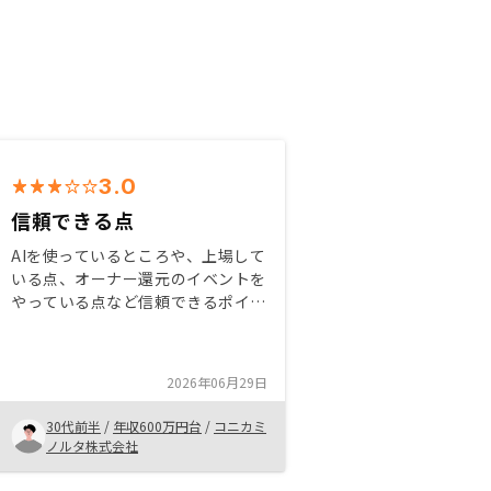
3.0
信頼できる点
AIを使っているところや、上場して
いる点、オーナー還元のイベントを
やっている点など信頼できるポイン
トが多い。 オーナー還元は質の変
化で情勢の良さ悪さがわかるのでい
いと思う。 もう少しアプリとかの
2026年06月29日
活用がわかりやすくなるといい。
30代前半
/
年収600万円台
/
コニカミ
ノルタ株式会社