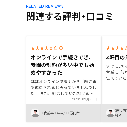
RELATED REVIEWS
関連する評判・口コミ
4.0
オンラインで手続きでき、
3軒目の
時間の制約が多い中でも始
すでに2軒
めやすかった
営業に「3
伝えていた
ほぼオンラインで説明から手続きま
物件もすぐ
で進められると思っていませんでし
いる営業マ
た。 また、対応していただける時
いですが、
間も合わせていただき、 時間の制
2020年09月30日
すぐ回答が
約が多い中でもはじめやすかったで
レギュラー
30代前
す。 正直なところ初めは話だけ聞
30代前半
/
年収500万円台
るのか、少
役所
くつもりでしたが、 担当の方とい
これからの
ろいろな話をしながら、 不動産投
みです。