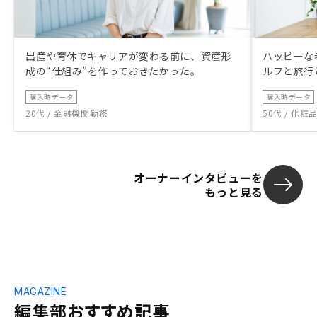
出産や育休でキャリアが変わる前に、資産形
ハッピーな
成の“仕組み”を作っておきたかった。
ルフと旅行
購入時データ
購入時データ
20代 / 金融機関勤務
50代 / 化
オーナーインタビューを
もっと見る
MAGAZINE
編集部おすすめ記事