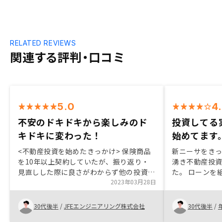
RELATED REVIEWS
関連する評判・口コミ
5.0
4
不安のドキドキから楽しみのド
投資してる
キドキに変わった！
始めてます
<不動産投資を始めたきっかけ> 保険商品
新ニーサをき
を10年以上契約していたが、振り返り・
湧き不動産投
見直しした際に良さがわからず他の投資商
た。 ローンを
品を探して <購入を決めたきっかけ> 担当
2023年03月28日
たが、将来の
営業の方が不安点・疑問点に迅速かつ的確
みました。リ
な対応で圧倒的に安心感がある所。 余計
おかげで日々
30代後半
/
JFEエンジニアリング株式会社
30代後半
/
な話や無理な営業は無く、分かりやすい説
てます。貯金