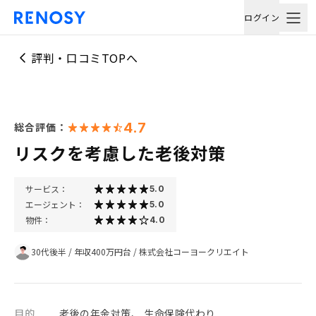
ログイン
評判・口コミTOPへ
4.7
総合評価：
リスクを考慮した老後対策
サービス：
5.0
エージェント：
5.0
物件：
4.0
30代後半
/
年収400万円台
/
株式会社コーヨークリエイト
目的
老後の年金対策、 生命保険代わり