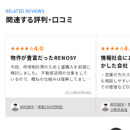
RELATED REVIEWS
関連する評判・口コミ
4.0
4
物件が豊富だったRENOSY
情報社会に
かした会社
今回、所得税対策のため１室購入を前提に
検討しました。 不動産活用の仕事をして
・営業の方の
いるので、概ねの仕組みは理解してまし
も相談しやすい
た。 ただ、どの業者も経営サポートのソ
での管理などD
フトサービス面を全面におして説明されま
2022年09月04日
信頼性や将来
す。 正直、どの会社も大きく差はありま
・何度も面談
せん。 その中で、RENOSYで決めた理由は
40代前半
/
明をもらった
40代前半
/
年収1500万円台
物件が良かったことです。 他の業者より、
ス株式会社
物件が多いように感じました。 また、ソ
フトサービス面も他の業者と比べて見劣り
しないレベルです。 個人的には物件アリ