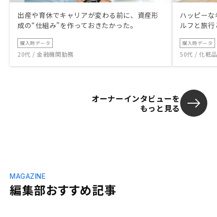
出産や育休でキャリアが変わる前に、資産形
ハッピーな
成の“仕組み”を作っておきたかった。
ルフと旅行
購入時データ
購入時データ
20代 / 金融機関勤務
50代 / 化
オーナーインタビューを
もっと見る
MAGAZINE
編集部おすすめ記事