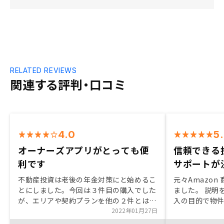
RELATED REVIEWS
関連する評判・口コミ
4.0
5
オーナーズアプリがとっても便
信頼できる
利です
サポートが
不動産投資は老後の年金対策にと始めるこ
元々Amazo
とにしました。今回は３件目の購入でした
ました。 説明
が、エリアや契約プランを他の２件とは違
入の目的で物件
う持ち方にして、リスク分散を図りまし
2022年01月27日
がいつもサポ
た。御社は説明が的確でわかりやすいの
件を購入するこ