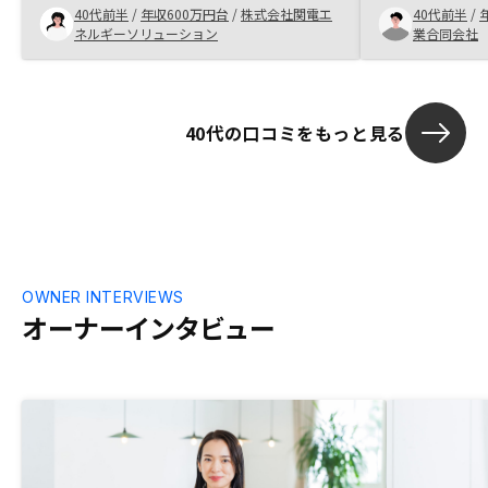
40代前半
/
年収600万円台
/
株式会社関電エ
40代前半
/
で、興味を持っている友人にはオススメし
投資してよか
ネルギーソリューション
業合同会社
たいと思います。御社にメリットのない問
ました。
合せにも迅速丁寧に回答いただければと思
います。
40代の口コミをもっと見る
OWNER INTERVIEWS
オーナーインタビュー