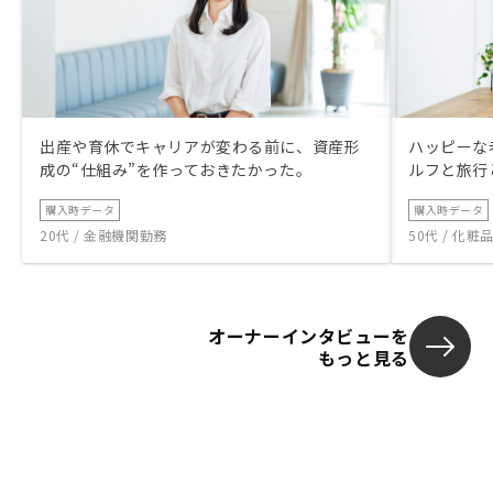
出産や育休でキャリアが変わる前に、資産形
ハッピーな
成の“仕組み”を作っておきたかった。
ルフと旅行
購入時データ
購入時データ
20代 / 金融機関勤務
50代 / 化
オーナーインタビューを
もっと見る