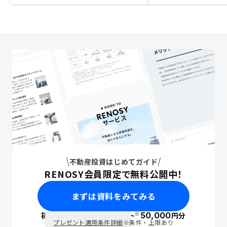
不動産投資はじめてガイド
RENOSY会員限定で無料公開中！
まずは資料をみてみる
※
初回面談で
ポイント
50,000
円分
PayPay
プレゼント適用条件詳細
※条件・上限あり