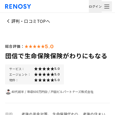
ログイン
評判・口コミTOPへ
5.0
総合評価：
団信で生命保険保険がわりにもなる
サービス：
5.0
エージェント：
5.0
物件：
5.0
40代前半
/
年収600万円台
/
戸田ビルパートナーズ株式会社
目的
老後の年金対策、 生命保険代わり、 老後の住まい