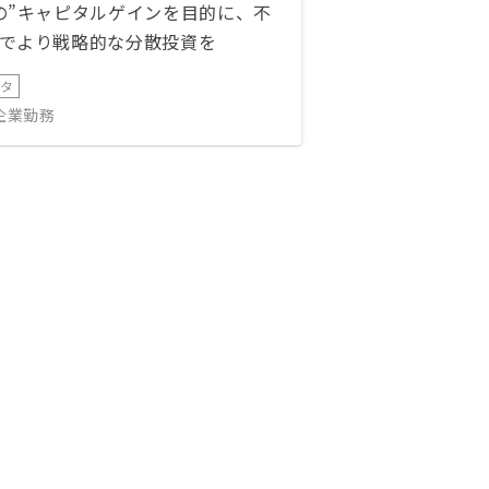
の”キャピタルゲインを目的に、不
でより戦略的な分散投資を
ータ
IT企業勤務