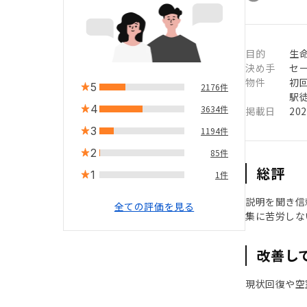
目的
生
決め手
セ
物件
初
5
2176件
駅徒
4
3634件
掲載日
20
3
1194件
2
85件
総評
1
1件
説明を聞き信
全ての評価を見る
集に苦労しな
改善し
現状回復や空