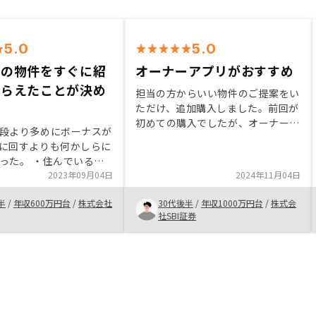
5.0
5.0
りの物件をすぐに紹
オーナーアプリがおすすめ
もらえたことが決め
担当の方からいい物件のご提案をい
ただけ、追加購入しました。前回が
初めての購入でしたが、オーナーア
段より多めにボーナスが
プリによる保有物件の各種書類管理
に回すよりも何かしらに
やキャッシュフローの管理、確定申
った。 ・住んでいる周
告に向けた補助機能などが想像以上
再開発で土地の価値が上
2023年09月04日
2024年11月04日
に充実していたことで追加購入を決
実感があり、自分もなん
めましたアプリでの書類管理につい
半
/
年収600万円台
/
株式会社
30代後半
/
年収1000万円台
/
株式会
で購入してみたいという
て、ユーザー側からも追加登録でき
社SBI証券
た。 ・RENOSYの広
るようにしてほしい。銀行からの書
かけるようになり、徐々
類や保険証券のPDFなど、別途自分
資を意識するようになっ
のフォルダで保存している書類が結
の説明がとてもわかりや
構あるので。
で問い合わせしてみよう
ちになった。 ・自分が
る地域の物件をすぐに紹