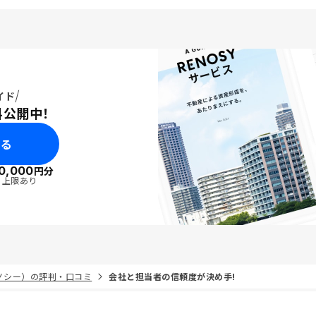
イド
料公開中！
みる
0,000
円分
・上限あり
リノシー）の評判・口コミ
会社と担当者の信頼度が決め手!