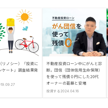
Y（リノシー）「投資に
不動産投資ローン中にがんと診
ンケート」調査結果発
断。団信（団体信用生命保険）
を使って残債０円にした20代
オーナーの葛藤と安堵
019.09.27
投資する
2024.04.16