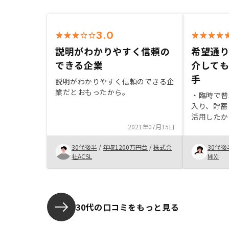
3.0
説明がわかりやすく信頼の
希望通
できる企業
介して
手
説明がわかりやすく信頼のできる企
業だとおもったから。
・臨時で普
入り、貯蓄
活用したか
2021年07月15日
辺の地域が
昇している
30代後半
/
年収1200万円台
/
株式会
30代後
かしらの形
社ACSL
MIXI
気持ちがあっ
告を多く見
に不動産投
た。サイト
すかったの
30代の口コミをもっと見る
という気持
検討してい