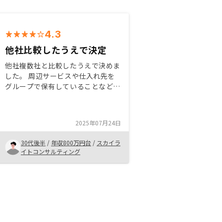
4.3
他社比較したうえで決定
他社複数社と比較したうえで決めま
した。 周辺サービスや仕入れ先を
グループで保有していることなど、
決め手として納得感のある会社であ
ったためRENOSYを選びました。
始めたばかりですが、今後数年が楽
2025年07月24日
しみです。
30代後半
/
年収800万円台
/
スカイラ
イトコンサルティング