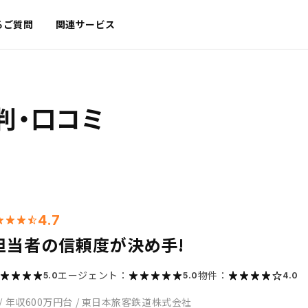
るご質問
関連サービス
判・口コミ
4.7
担当者の信頼度が決め手!
エージェント：
物件：
5.0
5.0
4.0
/
年収600万円台
/
東日本旅客鉄道株式会社