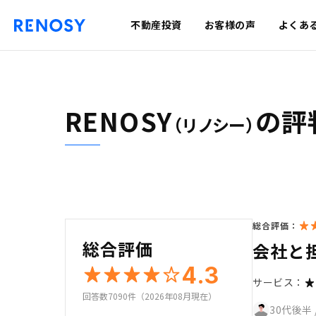
不動産投資
お客様の声
よくあ
RENOSY
の評
（リノシー）
総合評価：
総合評価
会社と
4.3
サービス：
回答数7090件（2026年08月現在）
30代後半