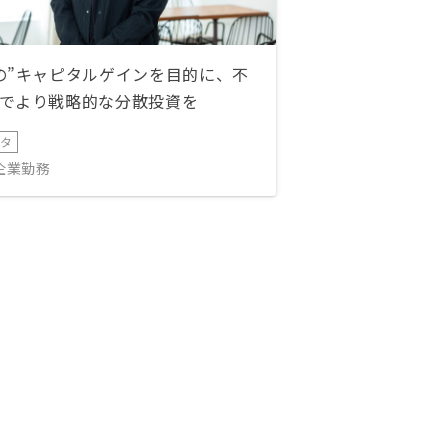
の”キャピタルゲインを目的に、不
でより戦略的な分散投資を
ータ
IT企業勤務