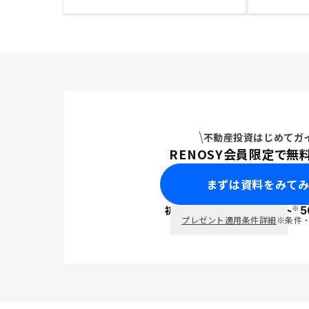
不動産投資はじめてガ
RENOSY会員限定で無
まずは資料をみて
※
初回面談で
ポイント
5
PayPay
プレゼント適用条件詳細
※条件