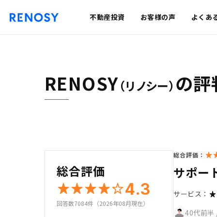
不動産投資
お客様の声
よくあ
RENOSY
の評
（リノシー）
総合評価：
総合評価
サポー
4.3
サービス：
回答数7084件（2026年08月現在）
40代前半