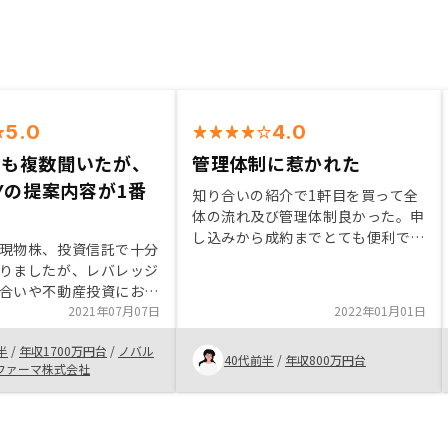
5.0
4.0
話も複数聞いたが、
管理体制に惹かれた
SYの提案内容が1番
知り合いの紹介で1軒目を買って全
体の流れ及び管理体制良かった。申
し込みから成約までとても便利でし
現物株、投資信託で十分
たので2軒目に至りました。満足で
りましたが、レバレッジ
きてますので特にありません。
合いや不動産投資におけ
その対策の説明をいただ
2021年07月07日
2022年01月01日
納得できたことに加え、
半
/
年収1700万円台
/
ノバル
だいた物件も非常に素晴
40代前半
/
年収800万円台
ファーマ株式会社
と感じ不動産購入に踏み
。慎重を期して他社の話
ましたが、RENOSYさん
容が一番でした。銀行面