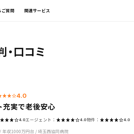
るご質問
関連サービス
判・口コミ
4.0
ト充実で老後安心
エージェント：
物件：
4.0
4.0
4.0
/
年収1000万円台
/
埼玉西協同病院