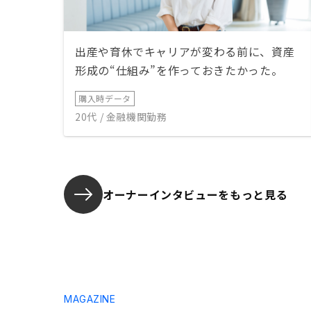
の物件なのか？の疑問符が浮上して
きてしまうので（自分の場合は）、
デメリット等も包み隠さずお話頂け
た方が、信頼できるかなと思いまし
出産や育休でキャリアが変わる前に、資産
た。100点満点の物件なんて、そう
形成の“仕組み”を作っておきたかった。
そうあるものではないと思いますの
で。セールス色がやや強く感じたの
購入時データ
で、顧客目線など、もう少し寄り添
20代 / 金融機関勤務
う感じや理解、察して頂けると有難
かったかな、と思います。
オーナーインタビューを
もっと見る
MAGAZINE