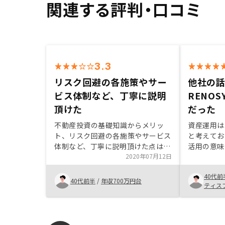
関連する評判・口コミ
3.3
リスク回避の各施策やサー
他社の
ビス体制など、丁寧に説明
RENO
頂けた
だった
不動産投資の基礎知識からメリッ
資産運用は
ト、リスク回避の各施策やサービス
と考えてお
体制など、丁寧に説明頂けた点は自
活用の意味
分の理解も進み、良かったと思いま
2020年07月12日
るリスクと
す。物件もある程度はもちろん納得
き、十分に
40代前
して購入したので後悔はありません
ご提案いた
40代前半
/
年収700万円台
ティス
が、しいて言うなら即断即決を迫ら
らしい提案
れている感じはあったので、そこは
切りました
改善の余地があるのではないかと思
も複数聞き
います。始めるのが早い方が良いこ
のご提案内