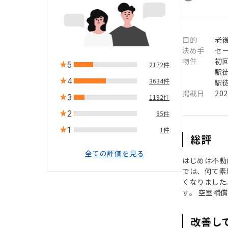
目的
老
決め手
セ
物件
初
5
2172件
駅徒
4
3634件
駅徒
掲載日
20
3
1192件
2
85件
1
1件
総評
全ての評価を見る
はじめは不動
では、何て素
くなりました
す。 空室補
改善し