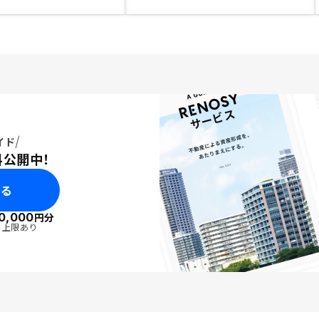
イド
料公開中！
みる
0,000
円分
・上限あり