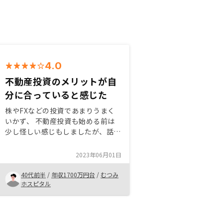
4.0
不動産投資のメリットが自
分に合っていると感じた
株やFXなどの投資であまりうまく
いかず、 不動産投資も始める前は
少し怪しい感じもしましたが、話を
聞いてみて自分に合ってるかなと感
じたために不動産投資を始めまし
2023年06月01日
た。 ほったらかしで、資産運用で
きるし、家族に残す財産にもなるの
40代前半
/
年収1700万円台
/
むつみ
で今ではやって良かったなと思いま
ホスピタル
す。