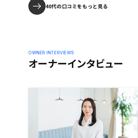
とは理解しつつも、自分のタイミン
談での典型
40代の口コミをもっと見る
グで決めたというよりはエージェン
図等を事前
トの推しに負けたというところが正
るとよりス
直なところなので、人によってはグ
思いました
イグイ来られてる感じがして嫌かな
と思いました。ですので、正直なと
ころ不安はまだありますが、資産運
用をはじめるきっかけになったこと
OWNER INTERVIEWS
は間違いないので、あとはリノシー
オーナーインタビュー
さんのサービス等々を、まずは信じ
たいと思います。物件は、複数から
比較検討し、少しは時間をかけて決
められるような感じもう少しあれ
ば、が自分としては尚良かったのか
なと思います。人気物件はすぐにな
くなってしまう、等々も分かるので
すが、マイソクを見て、少し話して
即断即決は、自分としては少々不安
を覚えました。物件がすごく良いと
いうお話はして頂けたのですが、逆
に短所等はゼロなのか？100点満点