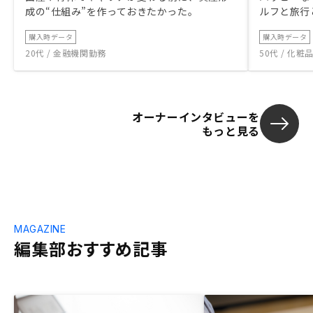
成の“仕組み”を作っておきたかった。
ルフと旅行
購入時データ
購入時データ
20代 / 金融機関勤務
50代 / 化
オーナーインタビューを
もっと見る
MAGAZINE
編集部おすすめ記事