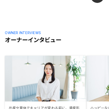
OWNER INTERVIEWS
オーナーインタビュー
出産や育休でキャリアが変わる前に、資産形
ハッピーな