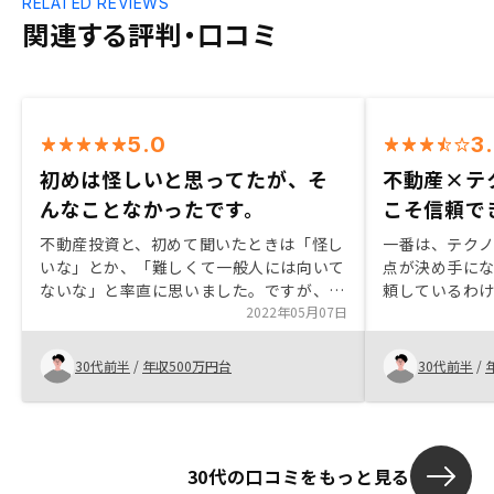
RELATED REVIEWS
関連する評判・口コミ
5.0
3
初めは怪しいと思ってたが、そ
不動産×テ
んなことなかったです。
こそ信頼で
不動産投資と、初めて聞いたときは「怪し
一番は、テク
いな」とか、「難しくて一般人には向いて
点が決め手にな
ないな」と率直に思いました。ですが、担
頼しているわ
当の方の話を聞くにつれて、不動産投資を
2022年05月07日
業界全体がそ
できる人は、絶対にやった方がいい！と強
ージがあったの
く感じるほどになりました。もちろん、リ
ビスはまさに
30代前半
/
年収500万円台
30代前半
/
スクの話も、担当の方からありました。で
した。まだ使
すが、リスク以上にメリットが多いと感
要望が出てき
じ、今回は２件購入させていただきまし
す。
た。担当の方には本当にお世話になりまし
30代の口コミをもっと見る
た。今後とも宜しくお願い致します。