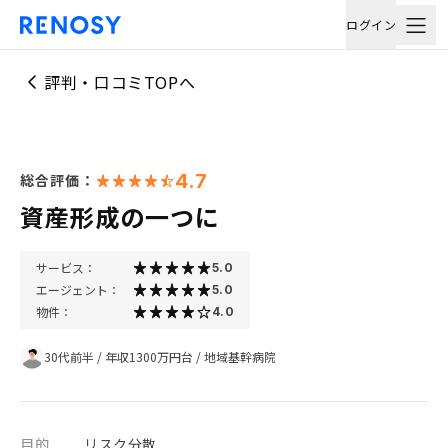
ログイン
評判・口コミTOPへ
4.7
総合評価：
資産形成の一つに
サービス：
5.0
エージェント：
5.0
物件：
4.0
30代前半
/
年収1300万円台
/
地域基幹病院
目的
リスク分散