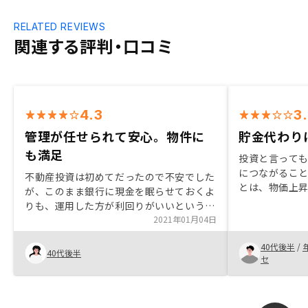
RELATED REVIEWS
関連する評判・口コミ
4.3
3
管理が任せられて安心。物件に
貯金代わり
も満足
投資と言って
につながること
不動産投資は初めてだったので不安でした
とは、物価上昇
が、このまま銀行に現金を眠らせておくよ
よる確実な診断
りも、運用した方が利回りがいいというこ
肢が、首都圏
とで、購入に至りました。 RENOSYさんが
2021年01月04日
たきにわたる
紹介してくださった数ある物件の中から、
40代後半
/
私も住んでみたいという基準で選び、大変
40代後半
セ
満足しております。管理に関しても、管理
会社にお任せできる点も安心しておりま
す。 契約時には、地方にもかかわらず、自
宅近くまで出向いていただき、丁寧に説明