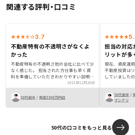
関連する評判・口コミ
3.7
5
不動産特有の不透明さがなくよ
担当の対応
かった
リットが多
不動産特有の不透明さ他の会社に比べて少
現在、資産運
なく感じた。 担当された方仕事も早く資
不動産投資は
料を準備していただきわかりやすい説明を
していました
していただいた。 ただし今の時代は不動
2021年12月26日
をうかがう過
産価格 が高騰しており中古区分物件の利
トがあるとわ
50代前半
/
益率も低く、今後の展開や投資も難しいと
た。RENOS
50代前半
/
年収3300万円台
マシナリ
も感じた。ワイドプラン管理料を昔のまま
たのが、購入
に戻してほしい、高すぎる 礼金は大家に
低く、株等に
戻してほしい
ールしたいと
50代の口コミをもっと見る