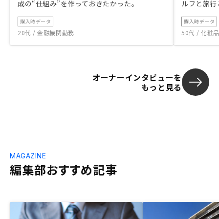
成の“仕組み”を作っておきたかった。
ルフと旅行
購入時データ
購入時データ
20代 / 金融機関勤務
50代 / 化
オーナーインタビューを
もっと見る
MAGAZINE
編集部おすすめ記事