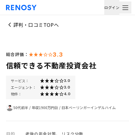
ログイン
評判・口コミTOPへ
3.3
総合評価：
信頼できる不動産投資会社
サービス：
3.0
エージェント：
3.0
物件：
4.0
50代前半
/
年収1900万円台
/
日本ベーリンガーインゲルハイム
目的
老後の年金対策、 リスク分散