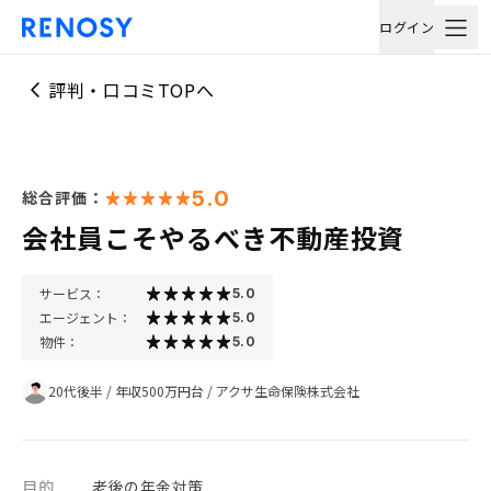
ログイン
評判・口コミTOPへ
5.0
総合評価：
会社員こそやるべき不動産投資
サービス：
5.0
エージェント：
5.0
物件：
5.0
20代後半
/
年収500万円台
/
アクサ生命保険株式会社
目的
老後の年金対策