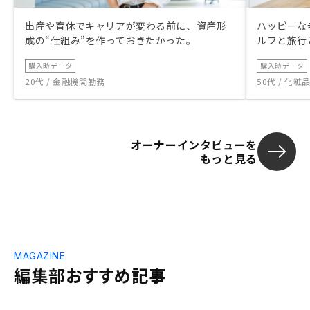
出産や育休でキャリアが変わる前に、資産形
ハッピーな
成の“仕組み”を作っておきたかった。
ルフと旅行
購入時データ
購入時データ
20代 / 金融機関勤務
50代 / 化
オーナーインタビューを
もっと見る
MAGAZINE
編集部おすすめ記事