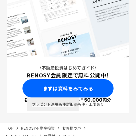
不動産投資はじめてガイド
RENOSY会員限定で無料公開中！
まずは資料をみてみる
※
初回面談で
ポイント
50,000
円分
PayPay
プレゼント適用条件詳細
※条件・上限あり
TOP
RENOSY不動産投資
お客様の声
RENOSY（リノシー）の評判・口コミ