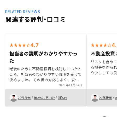
RELATED REVIEWS
関連する評判・口コミ
4.7
4
担当者の説明がわかりやすかっ
不動産投資
た
リスクを含め
る機会を得ら
老後のために不動産投資を検討していたと
う少ししても
ころ、担当者のわかりやすい説明を受けて
決めました。 その後の対応もよく、安心
しています。
2020年11月04日
20代後半
/
年収500万円台
/
消防局
20代後半
/