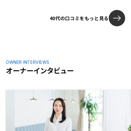
めの資産運用を考えていたので、考えもピ
いると思う。 
ッタリでした。不安な気持ちは少しありま
ジが必要だと
40代の口コミをもっと見る
したが、セールスの方の力強い説明に納得
務なのかを改
して始めました。始めたばかりなので何と
も言えませんが、上手く行くと思ってま
す。
OWNER INTERVIEWS
オーナーインタビュー