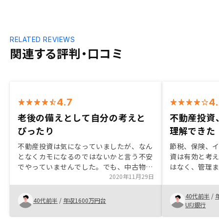
RELATED REVIEWS
関連する評判・口コミ
4.7
4
老後の備えとして自分の考えと
不動産投資、
ぴったり
理解できた
不動産投資は気になっていましたが、なん
節税、保険、
となくカモになるのではないかと言う不安
資は有効と考
でやっていませんでした。でも、中古物件
はなく、管理
であればリスクが少ないのかな？と考え出
2020年11月29日
るため、購入
していたときに、インスタで中古物件に注
トレスなく運
40代前半
/
力しているリノシー を見つけて、話を聞
う。他社のセ
40代前半
/
年収1600万円台
UFJ銀行
きました。私はサラリーマンなので不動産
きると感じた
収入で生活する気はなく、老後の備えのた
る。詐欺広告