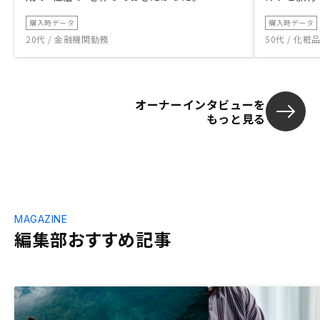
購入時データ
購入時データ
20代 / 金融機関勤務
50代 / 化
オーナーインタビューを
もっと見る
MAGAZINE
編集部おすすめ記事