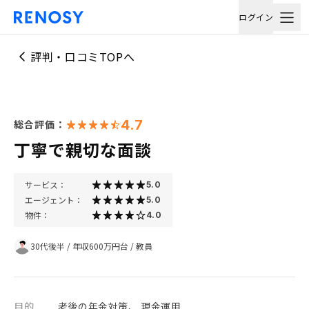
ログイン
評判・口コミTOPへ
4.7
総合評価：
丁寧で親切な面談
サービス：
5.0
エージェント：
5.0
物件：
4.0
30代後半
/
年収600万円台
/
教員
目的
老後の年金対策、 現金運用