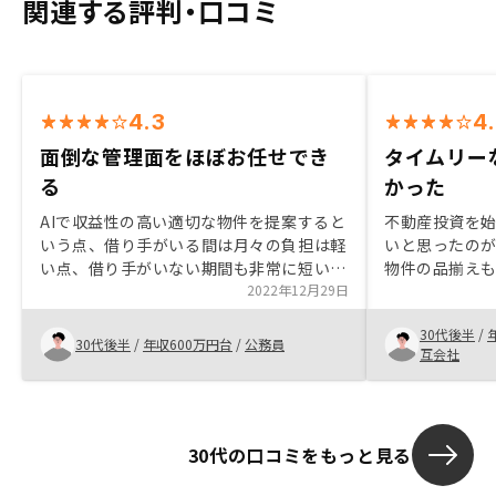
関連する評判・口コミ
4.3
4
面倒な管理面をほぼお任せでき
タイムリー
る
かった
AIで収益性の高い適切な物件を提案すると
不動産投資を
いう点、借り手がいる間は月々の負担は軽
いと思ったのが
い点、借り手がいない期間も非常に短い実
物件の品揃え
績があるという点、管理が割とお任せな点
2022年12月29日
件をセールス
等を鑑み購入に至りました。 また、副次
たです。良い
30代後半
/
的な効果として、纏まった額の借入をする
とても満足し
30代後半
/
年収600万円台
/
公務員
互会社
ということで、月々の支出を見直すきっか
ーサービスも期
けになり、無駄を省くことが出来ました。
やzoom等で
30代の口コミをもっと見る