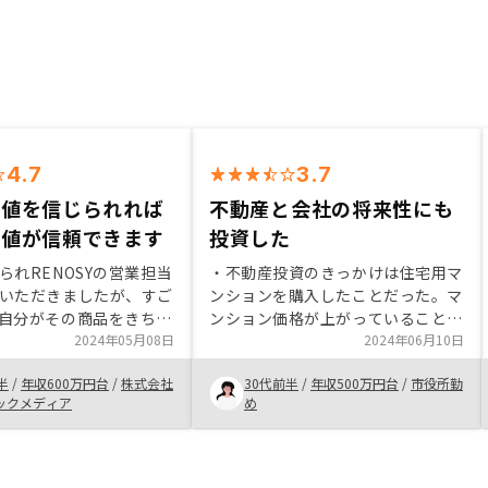
4.7
3.7
価値を信じられれば
不動産と会社の将来性にも
価値が信頼できます
投資した
られRENOSYの営業担当
・不動産投資のきっかけは住宅用マ
いただきましたが、すご
ンションを購入したことだった。マ
自分がその商品をきちん
ンション価格が上がっていることを
いるということが伝わ
2024年05月08日
知り、不動産投資にも興味をもっ
2024年06月10日
つながりました。
た。住宅用マンションは夫単独名義
半
/
年収600万円台
/
株式会社
30代前半
/
年収500万円台
/
市役所勤
0年後も、東京の土地が今
で組み、投資用マンションは私名義
ックメディア
め
多くの単身者に求められ
で組むことにした。 ・リノシーに
いうストーリーを信じる
決めた理由は担当者の説明に納得し
れば、東京の中古ワンル
たからと、他社と比べ初期費用が安
た投資はかなり確度の高
いこと、テクノロジーを駆使した会