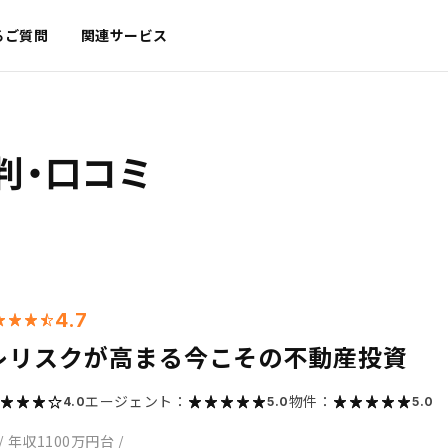
るご質問
関連サービス
判・口コミ
4.7
レリスクが高まる今こその不動産投資
エージェント：
物件：
4.0
5.0
5.0
/
年収1100万円台
/