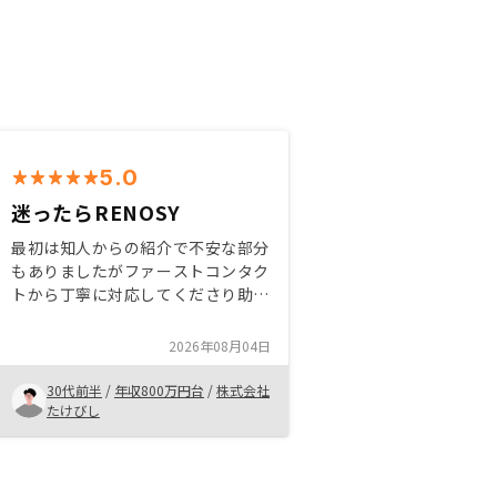
5.0
迷ったらRENOSY
最初は知人からの紹介で不安な部分
もありましたがファーストコンタク
トから丁寧に対応してくださり助か
りました。自分に合った物件の提案
から金額面のサポートはとても丁寧
2026年08月04日
で安心できます。アフターケアも充
実してますのでおすすめできます。
30代前半
/
年収800万円台
/
株式会社
たけびし