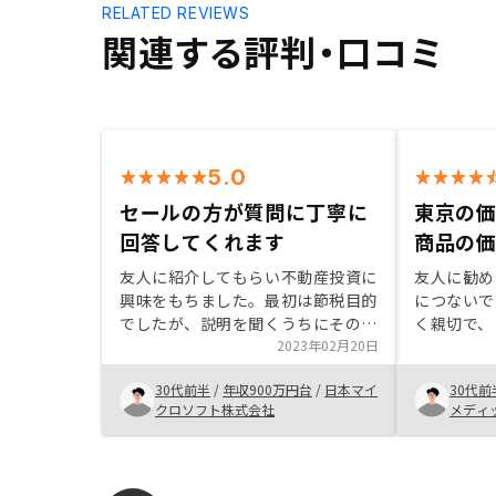
RELATED REVIEWS
関連する評判・口コミ
5.0
セールの方が質問に丁寧に
東京の
回答してくれます
商品の
友人に紹介してもらい不動産投資に
友人に勧め
興味をもちました。最初は節税目的
につないで
でしたが、説明を聞くうちにその他
く親切で、
のメリット、またデメリットも理解
2023年02月20日
と信頼して
でき不動産の投資を始めようと決断
り、安心に
30代前半
/
年収900万円台
/
日本マイ
30代前
しました。また複数企業の話を聞き
「30〜5
クロソフト株式会社
メディ
ましたが、RENOSYの担当者の方は
と変わらず
不動産投資の初心者である私からの
続ける」と
質問にとても丁寧に対応いただき安
ことができ
心してお付き合いをできると感じま
ームに絞っ