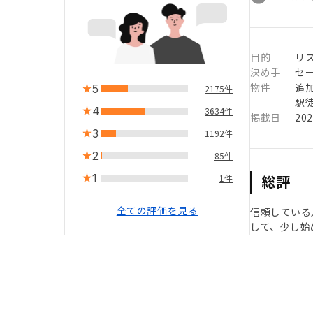
目的
リ
決め手
セ
物件
追
5
2175件
駅徒
4
3634件
掲載日
20
3
1192件
2
85件
1
総評
1件
全ての評価を見る
信頼している
して、少し始