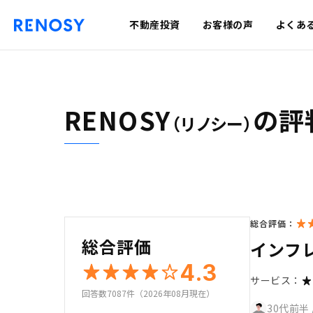
不動産投資
お客様の声
よくあ
RENOSY
の評
（リノシー）
総合評価：
総合評価
インフ
4.3
サービス：
回答数7087件（2026年08月現在）
30代前半