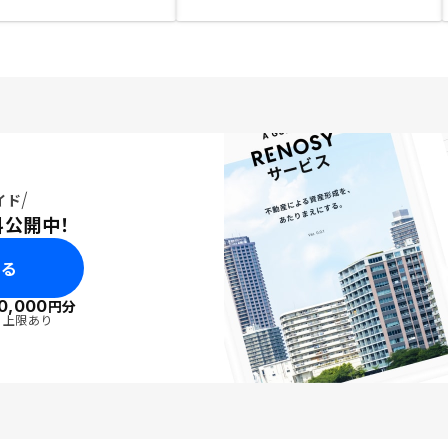
イド
料公開中！
みる
0,000
円分
・上限あり