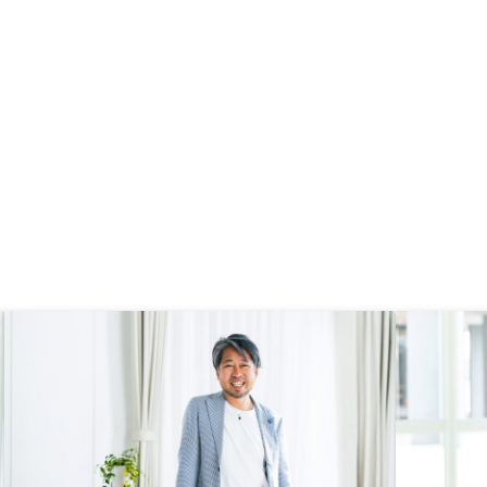
信じられるのではないか
社の体制に将来性を感じたからであ
。購入後のアフターケア
る。最初の営業の方が新任らしく知
かる（最初は月1、後に
識不足が気になり、担当を変えても
っている物件の管理など
らって購入にいたった。最初の電話
をしたらいいよ、みたい
は会社の評価の入口なのでもう少し
スがほしい）
社員教育してから対応させたほうが
いい。よくよく知っていくといい会
社だなと分かったが初期の対応では
信用できなかった。