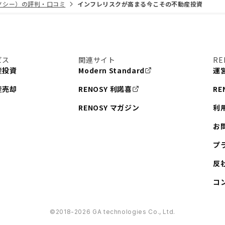
リノシー）の評判・口コミ
インフレリスクが高まる今こその不動産投資
ビス
関連サイト
RE
産投資
Modern Standard
運
産売却
RENOSY 利諾喜
RE
RENOSY マガジン
利
お
プ
反
コ
©︎2018-2026 GA technologies Co., Ltd.