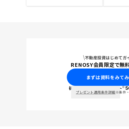
不動産投資はじめてガ
RENOSY会員限定で無
まずは資料をみて
※
初回面談で
ポイント
5
PayPay
プレゼント適用条件詳細
※条件