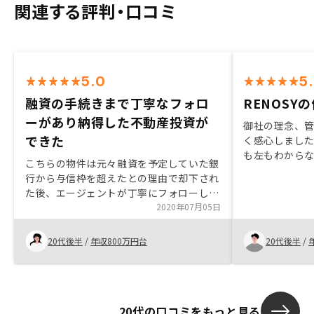
関連する評判・口コミ
5.0
5
融資の手続きまで丁寧なフォロ
RENOSY
ーがあり納得した不動産投資が
御社の理念、
できた
く感心しまし
も左もわから
こちらの物件は元々融資を予定していた銀
分かりやすく
行から与信枠を超えたとの理由で却下され
た。
た後、エージェントが丁寧にフォローして
もらい、他の銀行を提案し、予定より1ヶ
2020年07月05日
月遅れて契約したものです。契約まで書類
の不備など迅速にフォローしていたおかげ
20代後半
/
年収800万円台
20代後半
/
でスムーズに手続きを終え、すごくサポー
トが厚い会社と言えます。今回は銀行の融
資スタンスと事務手続きのところでそれぞ
れ非効率的な時間があったのですが、今後
20代の口コミをもっと見る
銀行の融資金額や、ローン申請の書類のと