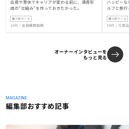
出産や育休でキャリアが変わる前に、資産形
ハッピーな
成の“仕組み”を作っておきたかった。
ルフと旅行
購入時データ
購入時データ
20代 / 金融機関勤務
50代 / 化
オーナーインタビューを
もっと見る
MAGAZINE
編集部おすすめ記事