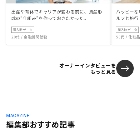
出産や育休でキャリアが変わる前に、資産形
ハッピーな
成の“仕組み”を作っておきたかった。
ルフと旅行
購入時データ
購入時データ
20代 / 金融機関勤務
50代 / 化
オーナーインタビューを
もっと見る
MAGAZINE
編集部おすすめ記事