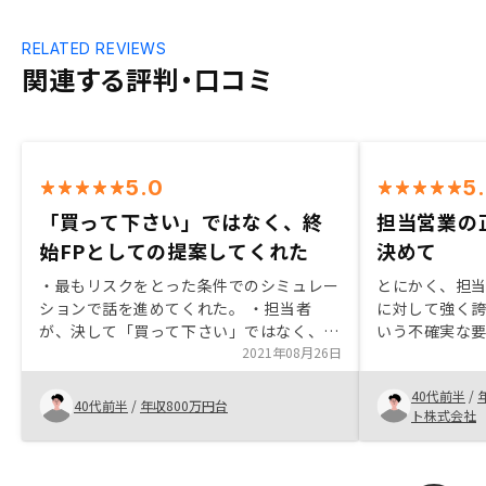
RELATED REVIEWS
関連する評判・口コミ
5.0
5
「買って下さい」ではなく、終
担当営業の
始FPとしての提案してくれた
決めて
・最もリスクをとった条件でのシミュレー
とにかく、担
ションで話を進めてくれた。 ・担当者
に対して強く
が、決して「買って下さい」ではなく、終
いう不確実な
始、ファイナンシャルプランナーとしての
2021年08月26日
人として信頼
提案という感じだった。 ・自分の状況を
うよりも、RE
40代前半
/
ベースにした税金の仕組みがとても勉強に
強く興味と関
40代前半
/
年収800万円台
ト株式会社
なった。 ・担当者のレスポンスが早く、
です。 どんな
こちらに合わせた形で対応してくれた。
ルでも良い商
・担当者がしつこくなかった。 ・担当者
ぱり「人」な