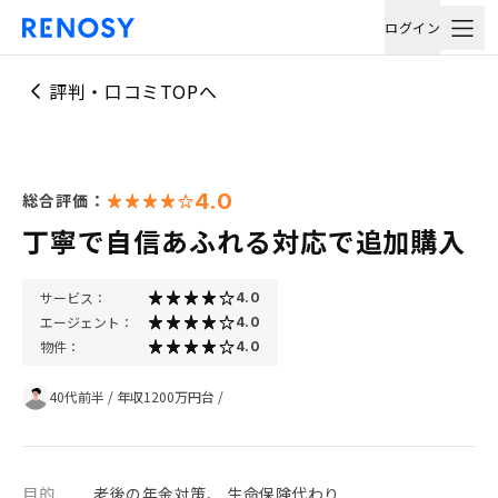
ログイン
評判・口コミTOPへ
4.0
総合評価：
丁寧で自信あふれる対応で追加購入
サービス：
4.0
エージェント：
4.0
物件：
4.0
40代前半
/
年収1200万円台
/
目的
老後の年金対策、 生命保険代わり