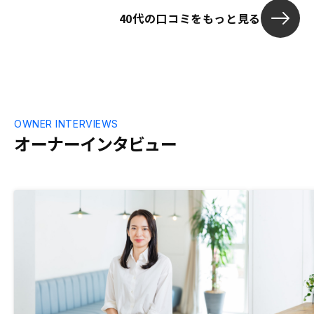
に何を聞いてもすぐに客観的で明確な回答
観や姿勢を見
40代の口コミをもっと見る
をしてくれた。 ・Renosy賃貸管理のシス
機会でもありま
テムが納得のいくものだった。購入後、周
森下さん、片
囲に話すと、マンション投資には怪しい、
お二人のご活
損する、というイメージがとても多いで
特に思いつき
す。「税金の勉強」という入口で広告して
いる会社が目立ちますが、この手法もそろ
そろ行き詰まってきた気がします。この敷
居の高さを払拭するには、購入者からの紹
OWNER INTERVIEWS
介制度のメニューを増やすのはいかがでし
オーナーインタビュー
ょうか。最初の敷居の高さを払拭できて、
それなりの経済力ある人が話さえ聞けば、
Renosyさんの提案、システムであれば納
得して購入できると思います。