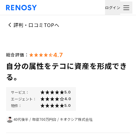
ログイン
評判・口コミTOPへ
4.7
総合評価：
自分の属性をテコに資産を形成でき
る。
サービス：
5.0
エージェント：
4.0
物件：
5.0
40代後半
/
年収700万円台
/
キオクシア株式会社