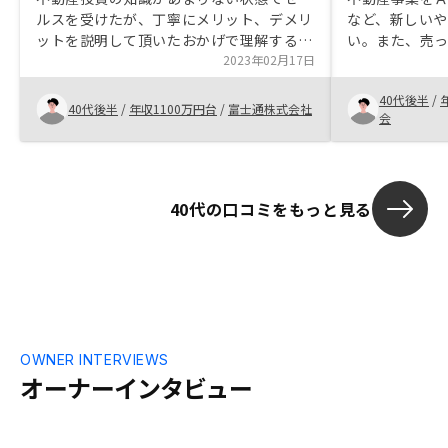
ルスを受けたが、丁寧にメリット、デメリ
など、新しい
ットを説明して頂いたおかげで理解するこ
い。また、売
とができました。 不動産投資は他の金融
2023年02月17日
の資産運用も
商品と異なり、短期売買には向かないが、
め、安心して
40代後半
/
長期に保有して着実に利益を得るところが
なった。更に
40代後半
/
年収1100万円台
/
富士通株式会社
会
魅力なのだと感じました。
れており、空
安心材料にな
40代の口コミをもっと見る
OWNER INTERVIEWS
オーナーインタビュー