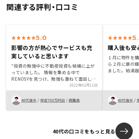
関連する評判・口コミ
5.0
5
影響の方が熱心でサービスも充
購入後も安
実していると思います
１月に物件を
ら２月に扉の
"投資の勉強中に不動産投資も候補に上が
ました。給湯
っていました。 情報を集める中で
も理解できる
RENOSYを見つけ、勉強も兼ねて面談して
は？と思い、
いただきました。正直このご時世、詐欺や
2022年02月11日
RENOCYで
怪しい投資話などの可能性も含め、購入に
ーアップも任
は慎重でしたが、営業の方の丁寧で信頼で
40代後半
/
年収700万円台
/
県職員
40代後半
/
きる説明に納得することができました。物
件は土地勘が無い東京のものでしたが営業
の方の丁寧な説明で周囲の環境や将来性な
どなど詳しく知ることができ、安心するこ
40代の口コミをもっと見る
とができました。 不動産管理方法では、
アプリで一括管理できるなど、分かりやす