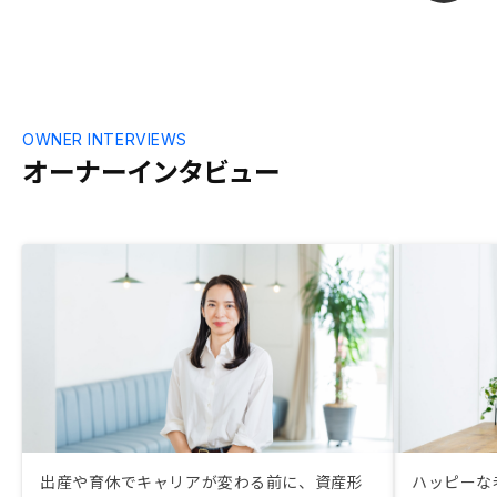
く受け入れやすかったように思います。
参考にしていた不動産投資ブログの管理者
の方もRENOSYから不動産を購入されてお
り後押しになりました。""引き渡し後の案
内はとても丁寧にいただくのですが、契約
から引き渡しまでの案内が少なく、振り込
OWNER INTERVIEWS
みや火災保険についてなど戸惑うことがあ
オーナーインタビュー
りました。 案内の頻度わタイミングを見
直していただけるとありがたかったで
す。"
出産や育休でキャリアが変わる前に、資産形
ハッピーな