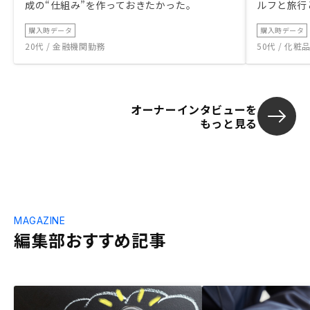
成の“仕組み”を作っておきたかった。
ルフと旅行
購入時データ
購入時データ
20代 / 金融機関勤務
50代 / 化
オーナーインタビューを
もっと見る
MAGAZINE
編集部おすすめ記事