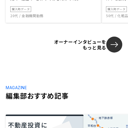
購入時データ
購入時データ
20代 / 金融機関勤務
50代 / 化
オーナーインタビューを
もっと見る
MAGAZINE
編集部おすすめ記事