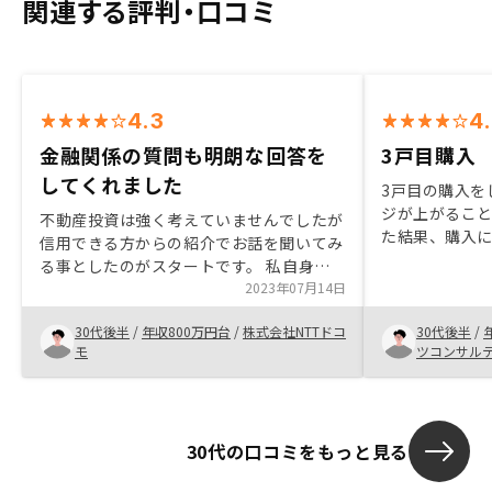
関連する評判・口コミ
4.3
4
金融関係の質問も明朗な回答を
3戸目購入
してくれました
3戸目の購入を
ジが上がること
不動産投資は強く考えていませんでしたが
た結果、購入に
信用できる方からの紹介でお話を聞いてみ
スの方との信
る事としたのがスタートです。 私自身も
そ、スピーデ
運用による分散投資の必要性は感じていて
2023年07月14日
と思います。
ものの、仕事で考える時間があまりなく時
30代後半
/
年収800万円台
/
株式会社NTTドコ
30代後半
/
間だけ経過していました。 その中でお話
モ
ツコンサル
を伺うと担当者様より明朗な金融関係質疑
の回答と案内をくださり、自身の投資可能
範囲から適切な物件とその他の良点・注意
点も解説してくださいました。 親身にな
30代の口コミをもっと見る
ってくださる姿勢も好感が持て、定量的・
定性的にも納得ができたため、契約に至っ