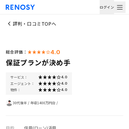
ログイン
評判・口コミTOPへ
4.0
総合評価：
保証プランが決め手
サービス：
4.0
エージェント：
4.0
物件：
4.0
30代後半
/
年収1400万円台
/
目的
信用(ローン)活用