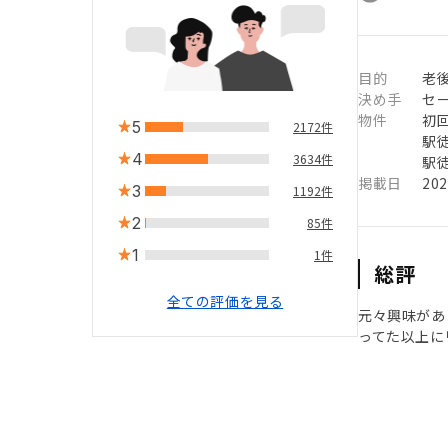
目的
老
決め手
セ
物件
初
5
2172件
駅徒
4
3634件
駅徒
掲載日
20
3
1192件
2
85件
1
1件
総評
全ての評価を見る
元々興味があ
ってた以上に