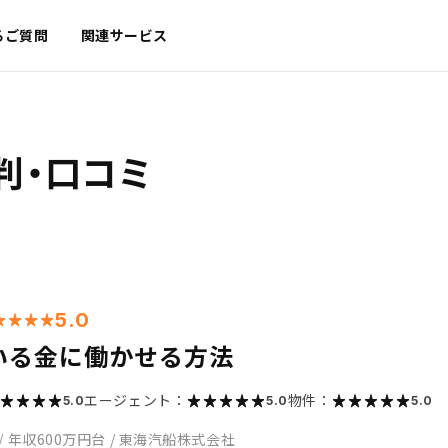
るご質問
関連サービス
判・口コミ
5.0
いる金に働かせる方法
エージェント：
物件：
5.0
5.0
5.0
/
年収600万円台
/
東海汽船株式会社