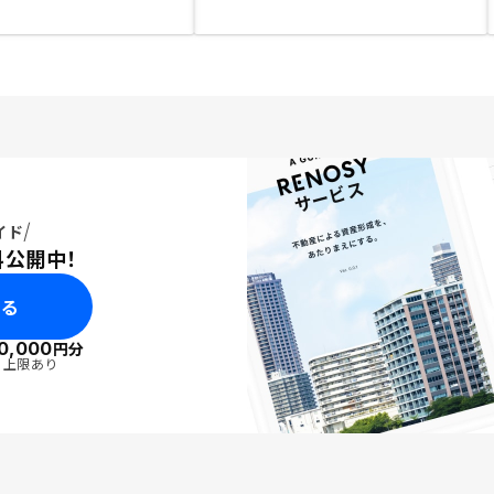
イド
料公開中！
みる
0,000
円分
・上限あり