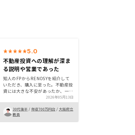
5.0
不動産投資への理解が深ま
る説明や営業であった
知人のFPからRENOSYを紹介して
いただき、購入に至った。不動産投
資には大きな不安があったか、一つ
ひとつ丁寧な進め方で安心した。具
2026年05月13日
体的な数字や金額を挙げて数年後の
30代後半
/
年収700万円台
/
大阪府立
結果やリスクについても明確にイメ
教員
ージできた。営業もこちらの納得感
を大事に進めていただいた。