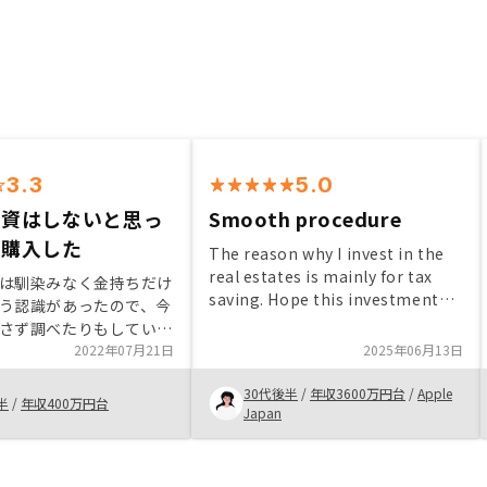
3.3
5.0
投資はしないと思っ
Smooth procedure
、購入した
The reason why I invest in the
real estates is mainly for tax
は馴染みなく金持ちだけ
saving. Hope this investment
う認識があったので、今
can achieve the purpose.
さず調べたりもしていな
介を通して話を聞いてみ
2022年07月21日
2025年06月13日
スクであったり老後の対
30代後半
/
年収3600万円台
/
Apple
力を感じた。利回りもよ
半
/
年収400万円台
Japan
資金があればもう一つく
追加したい。