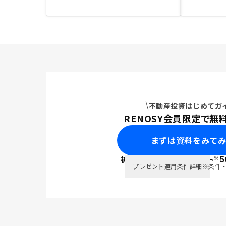
不動産投資はじめてガ
RENOSY会員限定で無
まずは資料をみて
※
初回面談で
ポイント
5
PayPay
プレゼント適用条件詳細
※条件