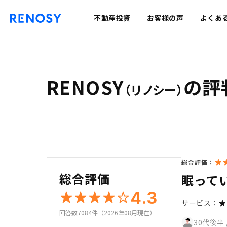
不動産投資
お客様の声
よくあ
RENOSY
の評
（リノシー）
総合評価：
総合評価
眠って
4.3
サービス：
回答数7084件（2026年08月現在）
30代後半