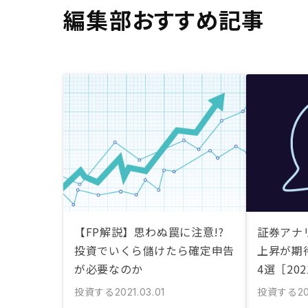
編集部おすすめ記事
【FP解説】思わぬ罠に注意!?
証券アナ
投資でいくら儲けたら確定申告
上昇が期
が必要なのか
4選［20
投資する
投資する
2021.03.01
20