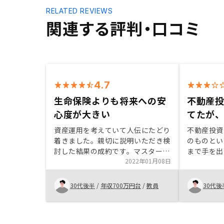
RELATED REVIEWS
関連する評判・口コミ
4.7
生命保険よりも将来への安
不動産
心度が大きい
てたが
資産運用を考えていて人伝にたどり
不動産投資
着きました。親切に説明いただき検
のものとい
討した結果の成約です。マスタープ
まで手を出
ランのサービス内容が手厚いと思い
2022年01月08日
かった。紹
ました。おすすめです。 生命保険
て、ローリ
よりも将来への安心度が大きいで
策として魅
30代後半
/
年収700万円台
/
教員
30代後
す。今後もよろしくお願いします。
いので余剰
らい物件を