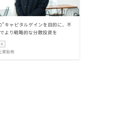
の”キャピタルゲインを目的に、不
でより戦略的な分散投資を
ータ
IT企業勤務