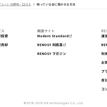
リノシー）の評判・口コミ
眠っている金に働かせる方法
ビス
関連サイト
RE
産投資
Modern Standard
運
産売却
RENOSY 利諾喜
RE
RENOSY マガジン
利
お
プ
反
コ
©︎2018-2026 GA technologies Co., Ltd.