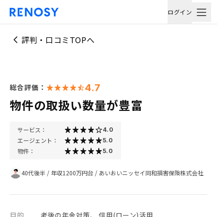
ログイン
評判・口コミTOPへ
4.7
総合評価：
物件の取扱い数量が豊富
サービス：
4.0
エージェント：
5.0
物件：
5.0
40代後半
/
年収1200万円台
/
あいおいニッセイ同和損害保険株式会社
目的
老後の年金対策、 信用(ローン)活用