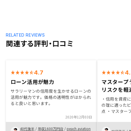
RELATED REVIEWS
関連する評判・口コミ
4.7
4
ローン活用が魅力
マスタープ
リスクを軽
サラリーマンの信用度を生かせるローンの
活用が魅力です。価格の透明性がはかられ
・信用を資産に変
ると良いと思います。
の理に適った
点 ・マスター
2020年12月03日
クを軽減できる
できめ細やかな
40代後半
/
年収1600万円台
/
peach aviation
てみた際のご