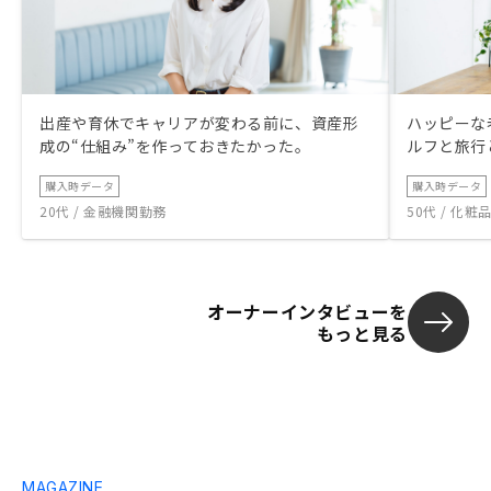
出産や育休でキャリアが変わる前に、資産形
ハッピーな
成の“仕組み”を作っておきたかった。
ルフと旅行
購入時データ
購入時データ
20代 / 金融機関勤務
50代 / 化
オーナーインタビューを
もっと見る
MAGAZINE