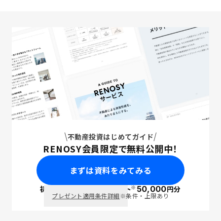
不動産投資はじめてガイド
RENOSY会員限定で無料公開中！
まずは資料をみてみる
※
初回面談で
ポイント
50,000
円分
PayPay
プレゼント適用条件詳細
※条件・上限あり