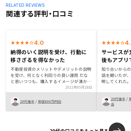
RELATED REVIEWS
関連する評判・口コミ
4.0
4
納得のいく説明を受け、行動に
サービスが
移さざるを得なかった
後もアプリ
不動産投資のメリットやデメリットの説明
知り合いから
を受け、何となく利回りの良い運用 だな
話を聞いたが
と思いつつも、購入するイメージが湧かな
明してくれた
かったが、実際の物件をご用意して頂き、
2022年05月28日
クに関しても
場所や積立金など物件の品質の高さを感じ
で、安心して
20代後半
/
た。デジタル化した定量的な審査に対する
た。手続きに
20代後半
/
年収600万円台
会
安心感に加え、営業担当の熱意、言葉によ
とができた。
り物件購入を決意した。
っとアピール
20代の口コミをもっと見る