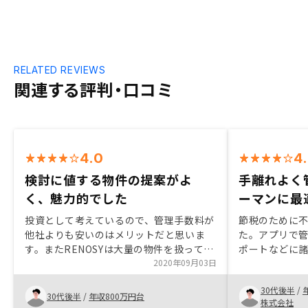
RELATED REVIEWS
関連する評判・口コミ
4.0
4
検討に値する物件の提案がよ
手離れよく
く、魅力的でした
ーマンに最
投資として考えているので、管理手数料が
節税のために
他社よりも安いのはメリットだと思いま
た。アプリで
す。またRENOSYは大量の物件を扱ってい
ポートなどに
る為、提案してもらった物件の条件は検討
2020年09月03日
とが非常にメリ
に値するものが多かった印象があります。
事に忙殺され
30代後半
/
最適な購入だ
30代後半
/
年収800万円台
株式会社