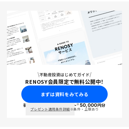
不動産投資はじめてガイド
RENOSY会員限定で無料公開中！
まずは資料をみてみる
※
初回面談で
ポイント
50,000
円分
PayPay
プレゼント適用条件詳細
※条件・上限あり