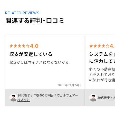
RELATED REVIEWS
関連する評判・口コミ
4.0
4
収支が安定している
システムを
に注力して
収支がほぼマイナスにならないから
多くの不動産投
力を入れてお
の流れが行き
2020年09月24日
業界独特の不
システムも自
30代後半
/
年収400万円台
/
ウェルフェアー
感じました。 
30代後半
/
株式会社
今後更に仕組
感じました。
るのではなく