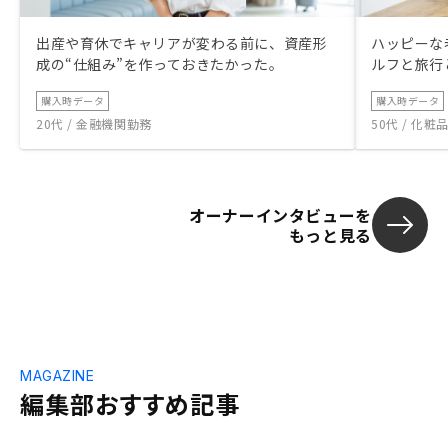
出産や育休でキャリアが変わる前に、資産形
ハッピーな
成の“仕組み”を作っておきたかった。
ルフと旅行
購入時データ
購入時データ
20代 / 金融機関勤務
50代 / 化
オーナーインタビューを
もっと見る
MAGAZINE
編集部おすすめ記事