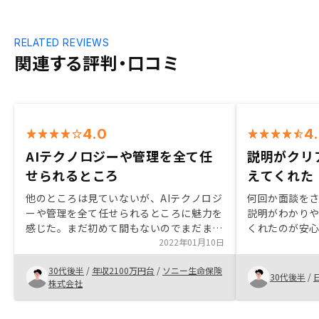
RELATED REVIEWS
関連する評判・口コミ
4.0
4
AIテクノロジーや管理を全て任
説明がクリ
せられるところ
えてくれた
他のところは見ていないが、AIテクノロジ
何回か面談を
ーや管理を全て任せられるところに魅力を
説明がわかり
感じた。まだ初めて間もないのでまだまだ
くれたのが安
安心はできていない部分もあるが、それは
2022年01月10日
できた。また
これから解消できればと思っている。ネッ
条件がよく、
30代後半
/
年収2100万円台
/
ソニー生命保険
トを見ると購入金額が高いなどのデメリッ
ができた？
30代後半
/
株式会社
トも書いてあるが自分はインカムゲイン狙
いなのと管理等を全て任せられることがメ
リットだったので安いほうがもちろんいい