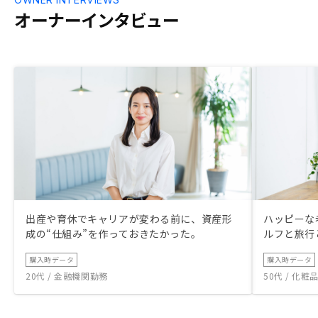
オーナーインタビュー
出産や育休でキャリアが変わる前に、資産形
ハッピーな
成の“仕組み”を作っておきたかった。
ルフと旅行
購入時データ
購入時データ
20代 / 金融機関勤務
50代 / 化