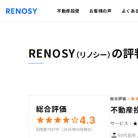
不動産投資
お客様の声
よくあ
RENOSY
の評
（リノシー）
総合評価：
総合評価
不動産
4.3
サービス：
回答数7087件（2026年08月現在）
40代前半