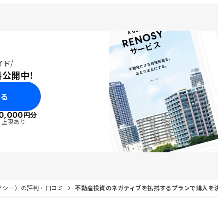
イド
料公開中！
みる
0,000
円分
・上限あり
リノシー）の評判・口コミ
不動産投資のネガティブを払拭するプランで購入を