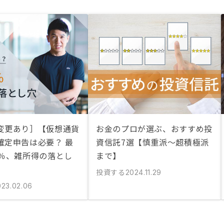
変更あり］【仮想通貨
お金のプロが選ぶ、おすすめ投
確定申告は必要？ 最
資信託7選【慎重派〜超積極派
5％、雑所得の落とし
まで】
投資する
2024.11.29
023.02.06