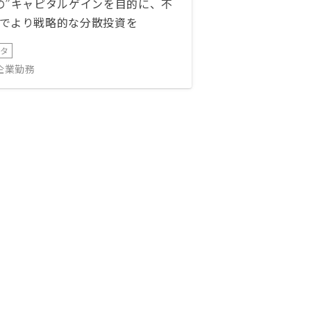
の”キャピタルゲインを目的に、不
でより戦略的な分散投資を
ータ
IT企業勤務