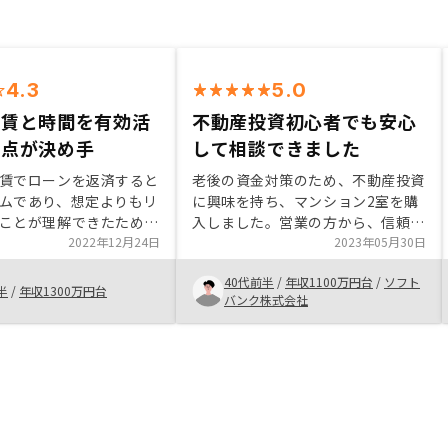
4.3
5.0
家賃と時間を有効活
不動産投資初心者でも安心
る点が決め手
して相談できました
賃でローンを返済すると
老後の資金対策のため、不動産投資
ムであり、想定よりもリ
に興味を持ち、マンション2室を購
ことが理解できたため。
入しました。営業の方から、信頼性
経済情勢がインフレに振
2022年12月24日
の高い情報を提供していただき、安
2023年05月30日
が高まっていると感じて
心して購入することができました。
40代前半
/
年収1100万円台
/
ソフト
フレにも強いことが理解
実感はまだ薄いですが、アプリで簡
半
/
年収1300万円台
バンク株式会社
。ローン返済＋管理費等
単に管理できるため、手軽に資産管
ントンになれば、更に購
理できる安心感があります。将来に
。複数戸保有者優遇等検
向けた資産形成に興味のある方に
い。
は、不動産投資はぜひ検討してほし
いと思います。