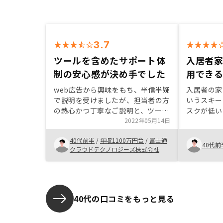
3.7
ツールを含めたサポート体
入居者
制の安心感が決め手でした
用でき
web広告から興味をもち、半信半疑
入居者の家
で説明を受けましたが、担当者の方
いうスキー
の熱心かつ丁寧なご説明と、ツール
スクが低い
を含めたサポート体制が充実してい
2022年05月14日
また、今後
る点が決め手となり投資を決断しま
れる可能性
40代前半
/
年収1100万円台
/
富士通
した。決して押し売りではなくリス
おり、イン
40代前
クラウドテクノロジーズ株式会社
クを含めてご説明頂けた点が安心感
できたため
をうみました。今後もお付き合いの
が家賃とト
ほど、よろしくお願いします。
入しやすい
討して欲し
40代の口コミをもっと見る