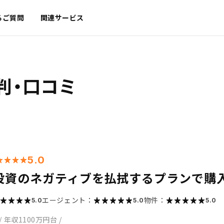
るご質問
関連サービス
判・口コミ
5.0
投資のネガティブを払拭するプランで購
エージェント：
物件：
5.0
5.0
5.0
/
年収1100万円台
/