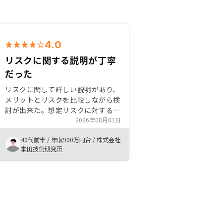
4.0
リスクに関する説明が丁寧
だった
リスクに関して詳しい説明があり、
メリットとリスクを比較しながら検
討が出来た。想定リスクに対する保
証がしっかりしており、安心して始
2026年08月01日
められそうと感じ、購入を決定し
40代前半
/
年収900万円台
/
株式会社
た。 不動産投資に対しては、なん
本田技術研究所
となく不安やリスクを感じている人
が多いと思うので、アピールになる
と思う。