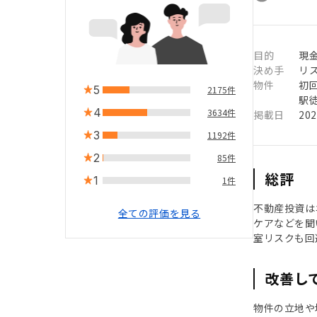
目的
現
決め手
リ
物件
初
5
2175件
駅徒
4
3634件
掲載日
20
3
1192件
2
85件
総評
1
1件
不動産投資は
全ての評価を見る
ケアなどを聞
室リスクも回
改善し
物件の立地や